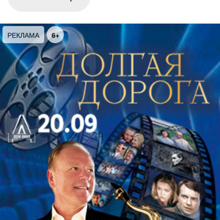
Лиза Арзамасова сыграла сначала наивную провинциалку, а
затем начинающую актрису которую обучала Раневская.
РЕКЛАМА
6+