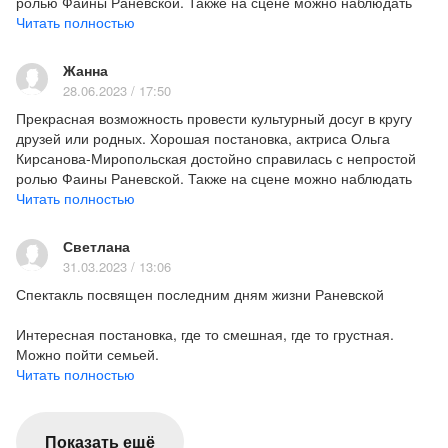
ролью Фаины Раневской. Также на сцене можно наблюдать
наших любимых петербуржских актеров: А. Шимко, Н. Лыжину,
Читать полностью
Н. Ангарскую. Ну и вишенкой на торте стала Елизавета
Арзамасова - актриса, известная по телесериалам.
Жанна
28.06.2023 / 17:50
Прекрасная возможность провести культурный досуг в кругу
друзей или родных. Хорошая постановка, актриса Ольга
Кирсанова-Миропольская достойно справилась с непростой
ролью Фаины Раневской. Также на сцене можно наблюдать
наших любимых петербуржских актеров: А. Шимко, Н. Лыжину,
Читать полностью
Н. Ангарскую. Ну и вишенкой на торте стала Елизавета
Арзамасова - актриса, известная по телесериалам.
Светлана
31.03.2023 / 13:06
Спектакль посвящен последним дням жизни Раневской
Интересная постановка, где то смешная, где то грустная.
Можно пойти семьей.
Читать полностью
Очень хороший спектакль, Забываешь что на сцене играют
актеры, жизненно, смешно и грустно. Раневскую играла
Кирсанова - Миропольская, четкое попадание в образ да и
Показать ещё