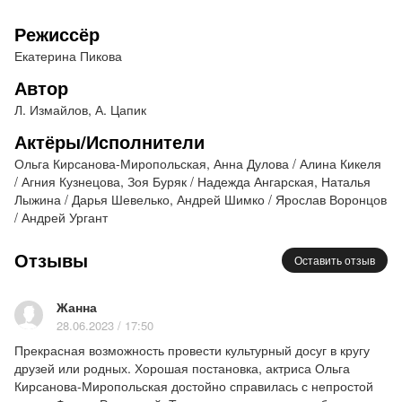
Советский союз. Конец 70-х годов. Квартира
Режиссёр
Фаины Раневской.
Екатерина Пикова
В небольшом пространстве гениальная артистка
скромно проводит свою старость. Коротает дни в
Автор
редких встречах с гостями ее дома, но больше – в
Л. Измайлов, А. Цапик
односторонних диалогах с прошлым и людьми в
Актёры/Исполнители
нем. Ничего не предвещает беды, тихий и
Ольга Кирсанова-Миропольская, Анна Дулова / Алина Кикеля
спокойный закат жизнь. Но не тут-то было! У
/ Агния Кузнецова, Зоя Буряк / Надежда Ангарская, Наталья
судьбы другие планы на госпожу Раневскую. Один
Лыжина / Дарья Шевелько, Андрей Шимко / Ярослав Воронцов
незапланированный визит незнакомки Аннушки и
/ Андрей Ургант
весь мир артистки переворачивается с ног на
голову. Сюжетная линия резко входит в крутой
Отзывы
Оставить отзыв
поворот и не оставляет зрителям шанса на скуку.
Жанна
Продолжительность 2 часа 30 минут
28.06.2023 / 17:50
Прекрасная возможность провести культурный досуг в кругу
друзей или родных. Хорошая постановка, актриса Ольга
Кирсанова-Миропольская достойно справилась с непростой