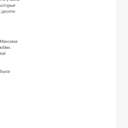
 которые
я десяти
, Максима
любви.
мой
 была