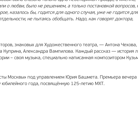
рили о любви, было не решением, а только постановкой вопросов,
ое, казалось бы, годится для одного случая, уже не годится дл
тдельности, не пытаясь обобщать. Надо, как говорят доктора,
торов, знаковых для Художественного театра, — Антона Чехова
ра Куприна, Александра Вампилова. Каждый рассказ — история 
тории – своя музыка, специально написанная композитором Кузь
исты Москвы» под управлением Юрия Башмета. Премьера вечера
у юбилейного года, посвящённую 125-летию МХТ.