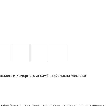
Башмета и Камерного ансамбля «Солисты Москвы»
юбви была сказана только одна неоспоримая правда, а именно, 