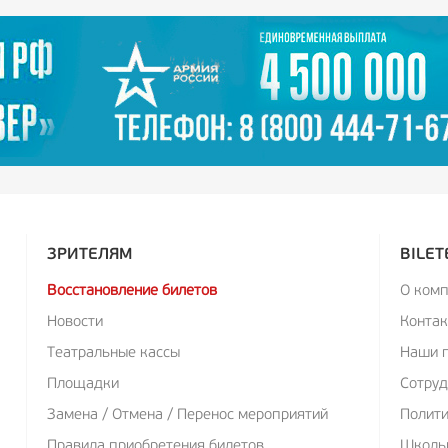
ЗРИТЕЛЯМ
BILET
Восстановление билетов
О ком
Новости
Конта
Театральные кассы
Наши 
Площадки
Сотруд
Замена / Отмена / Перенос мероприятий
Полит
Правила приобретения билетов
Школь