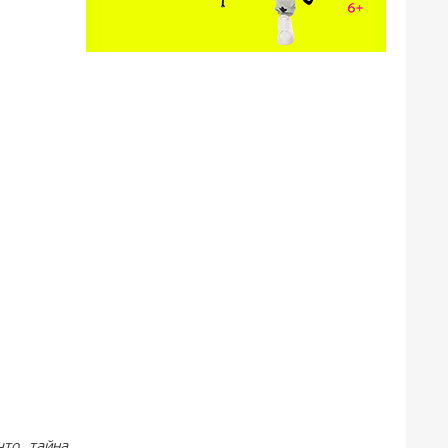
что „тайна