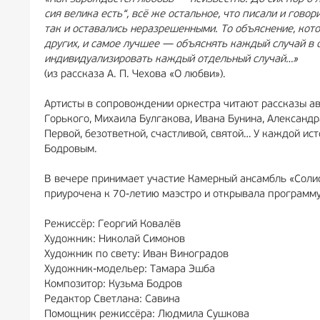
сия велика есть“, всё же остальное, что писали и гово
так и оставались неразрешенными. То объяснение, котор
других, и самое лучшее — объяснять каждый случай в о
индивидуализировать каждый отдельный случай…»
(из рассказа А. П. Чехова «О любви»).
Артисты в сопровождении оркестра читают рассказы ав
Горького, Михаила Булгакова, Ивана Бунина, Александ
Первой, безответной, счастливой, святой… У каждой ис
Бодровым.
В вечере принимает участие Камерный ансамбль «Сол
приурочена к 70-летию маэстро и открывала программ
Режиссёр: Георгий Ковалёв
Художник: Николай Симонов
Художник по свету: Иван Виноградов
Художник-модельер: Тамара Эшба
Композитор: Кузьма Бодров
Редактор Светлана: Савина
Помощник режиссёра: Людмила Сушкова