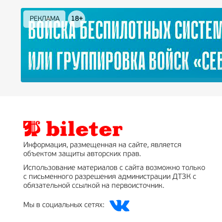
РЕКЛАМА
РЕКЛАМА
РЕКЛАМА
РЕКЛАМА
РЕКЛАМА
РЕКЛАМА
16+
16+
12+
18+
0+
Информация, размещенная на сайте, является
объектом защиты авторских прав.
Использование материалов с сайта возможно только
с письменного разрешения администрации ДТЗК с
обязательной ссылкой на первоисточник.
Мы в социальных сетях: