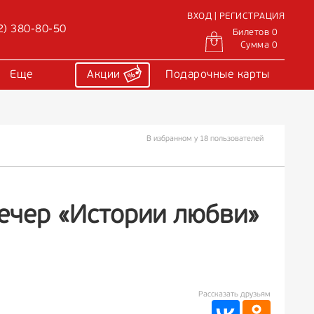
ВХОД | РЕГИСТРАЦИЯ
2) 380-80-50
Билетов 0
Сумма 0
Еще
Акции
Подарочные карты
В избранном у 18 пользователей
ечер «Истории любви»
Рассказать друзьям