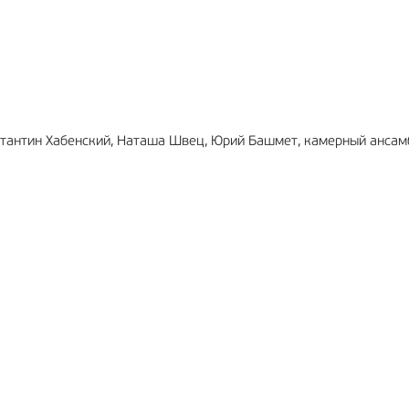
МА
6+
РЕКЛАМА
16+
нстантин Хабенский, Наташа Швец, Юрий Башмет, камерный ансам