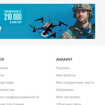
ER
АККАУНТ
пании
Корзина
кты
Мои билеты
партнеры
Мои подарочные карты
ничество
Избранное
ика конфиденциальности
Мои настройки
ная программа
Обратная связь