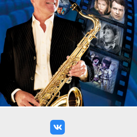
ролла до кантри. Посмотрев мюзикл «Иосиф и его
удивительный плащ снов», Вы просто не сможете
не влюбиться в эту прекрасную музыку, и конечно,
в прекрасных артистов. Несомненно, вкусу Ирины
Брондз, которая выступила музыкальным
руководителем постановки, можно доверять
безоговорочно, ведь недаром билеты на
спектакли театра «Карамболь» с таким
удовольствием покупают целыми семьями. Кстати,
билеты на «Иосиф и его удивительный плащ
снов» можно приобрести и онлайн на нашем
сайте.