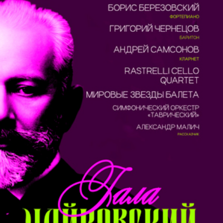
консерватории. Лауреат и призер российских и
международных конкурсов, участник европейских
фестивалей и мастер- классов таких признанных
мастеров, как: М. Зандер, Л. Ломан, В. Церер, О.
Латри и др. Штатный органист «Дворца Искусств»
Карельской государственной филармонии в г.
Кондопога (Карелия). Ведет активную концертную
деятельность в России и зарубежных странах.
Николай Ковалевич (электробалалайка)
–
победитель и лауреат многочисленных
Всероссийских и Международных конкурсов.
Является многократным стипендиатом
специального фонда президента Республики
Беларусь А. Г. Лукашенко. Ведёт активную
концертную деятельность в России и Белоруссии.
Владимир Габитов (электроконтрабас)
–
талантливый музыкант, композитор и автор
проектов. Выпускник Санкт-Петербургской