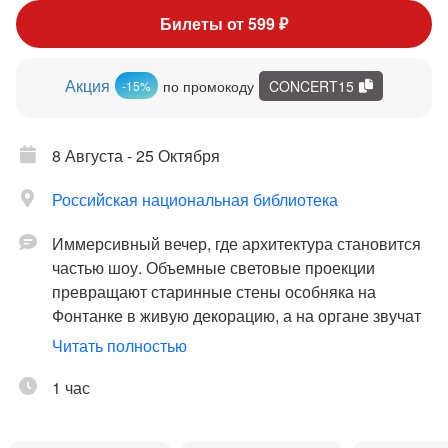
Билеты от 599 ₽
Акция
по промокоду
CONCERT15
-15%
8 Августа - 25 Октября
Российская национальная библиотека
Иммерсивный вечер, где архитектура становится
частью шоу. Объемные световые проекции
превращают старинные стены особняка на
Фонтанке в живую декорацию, а на органе звучат
культовые рок-хиты – знакомые мелодии вдруг
Читать полностью
раскрываются мощно, неожиданно и даже
космически, заполняя зал со всех сторон.
1 час
Каждый аккорд, каждая нота ощущаются телом и