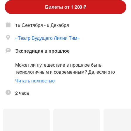
Билеты от 1 200 ₽
19 Сентября - 6 Декабря
«Театр Будущего Лилии Тим»
Экспедиция в прошлое
Может ли путешествие в прошлое быть
технологичным и современным? Да, если это
Театр будущего!
Читать полностью
Представьте, что вас откинуло на миллионы лет
2 часа
назад, и вы оказались в фантастическом
заповеднике Юрского периода…
В шоу вас ждут:
— ультрафиолетовые сочные декорации и