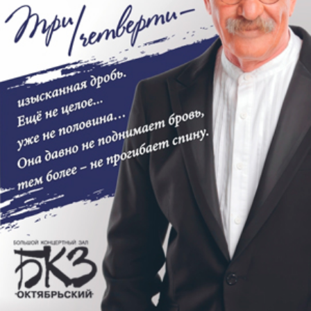
ужасающе-красивая змея…
Это захватывающее фантастическое
приключение для всей семьи, которое даст фору
любым американским горкам.
Возрастное ограничение: 6+
Рекомендовано детям от 6 лет до 16 лет