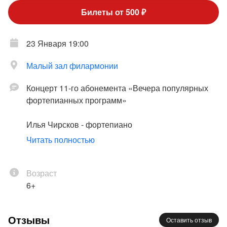
Билеты от 500 ₽
23 Января 19:00
Малый зал филармонии
Концерт 11-го абонемента «Вечера популярных
фортепианных программ»
Илья Чирсков - фортепиано
Читать полностью
Бетховен
: Соната № 17;
Шуберт - Лист
:
Серенада, Баркарола, «Мельник и ручей»,
«Лесной царь»;
Возраст
Чайковский - Плетнёв
:
Концертная сюита из балета
6+
«Щелкунчик»;
Равель
: «Вальс»,
хореографическая поэма
Отзывы
Оставить отзыв