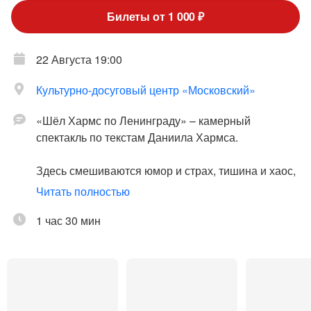
Билеты от 1 000 ₽
22 Августа 19:00
Культурно-досуговый центр «Московский»
«Шёл Хармс по Ленинграду» – камерный
спектакль по текстам Даниила Хармса.
Здесь смешиваются юмор и страх, тишина и хаос,
реальность и странный сон Ленинграда 30-х
Читать полностью
годов.
1 час 30 мин
Герой беседует с Пушкиным, знакомится с Милой
Дамочкой в пригородном поезде, слушает
абсурдные разговоры о жизни и повсюду носит за
собой нелепую летающую смерть.