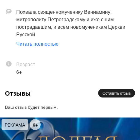
Похвала священномученику Вениамину,
митрополиту Петроградскому и иже с ним
пострадавшим, и всем новомученикам Церкви
Русской
Читать полностью
Лев Дунаев – дирижёр
Губернаторский симфонический оркестр
Новгородской области
Возраст
Большой сводный хор Санкт-Петербурга
6+
Программа:
Отзывы
Оставить отзыв
Малевич
Оратория «Страдалец до Голгофы»
Ваш отзыв будет первым.
Солисты и чтец будут объявлены
дополнительно
РЕКЛАМА
6+