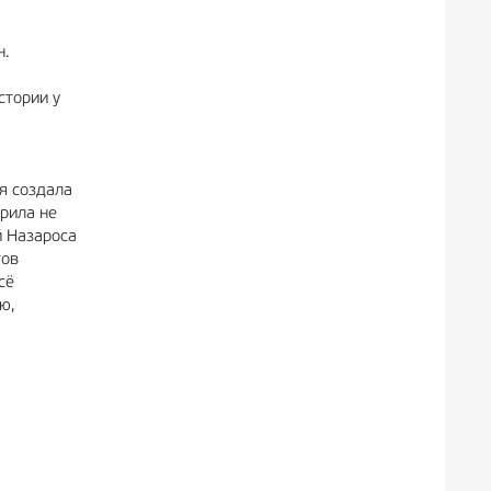
н.
стории у
я создала
рила не
й Назароса
тов
сё
ю,
.