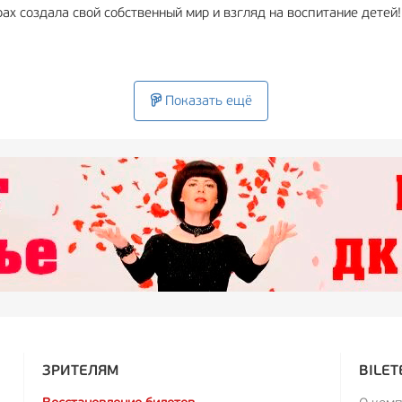
рах создала свой собственный мир и взгляд на воспитание детей!
сть сцены курения.
но потом замечаешь много глубокого философского смысла! Роза
Показать ещё
ЗРИТЕЛЯМ
BILET