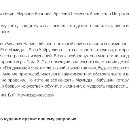
ксяйкин, Марьяна Карпова, Арсений Семёнов, Александр Петрося
му счёту, каждому из нас выпадают одни и те же испытания и и
рян).
за «Зулали» Наринэ Абгарян, который оригинально и современно
Его Мамида – Роза Хайруллина – это не просто старушка, котора
и его страшных изменений. В свою «оборону» она мастерски внед
правил игры Dota 2. С ее помощью она воспитывает своих дете
). «Продумывай стратегию, вырабатывай тактику, будь всегда го
 умение приспосабливаться в зависимости от обстоятельств и в
ёт на продажу. Но и это не все секреты Мамиды – бабушки, котору
, и боевым искусствам обучит, и жизненную мудрость передаст..
 им. В.Ф. Комиссаржевской
что курение вредит вашему здоровью.