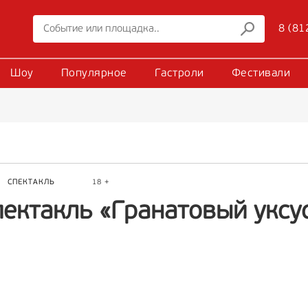
8 (81
Шоу
Популярное
Гастроли
Фестивали
Р
СПЕКТАКЛЬ
18 +
ектакль «Гранатовый уксус