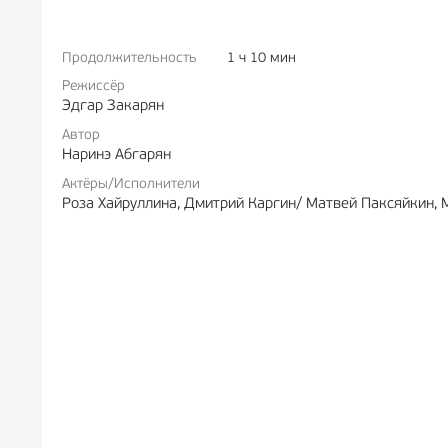
Продолжительность
1 ч 10 мин
РЕКЛА
Режиссёр
Эдгар Закарян
Автор
Наринэ Абгарян
Актёры/Исполнители
Роза Хайруллина, Дмитрий Каргин/ Матвей Паксяйкин, 