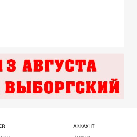
 Хайруллина великолепна! Много юмора.
ER
АККАУНТ