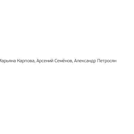
МА
6+
РЕКЛАМА
12+
Марьяна Карпова, Арсений Семёнов, Александр Петросян