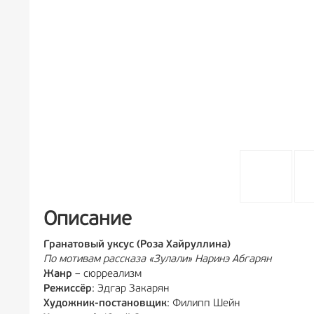
Описание
Гранатовый уксус (Роза Хайруллина)
По мотивам рассказа «Зулали» Наринэ Абгарян
Жанр
– сюрреализм
Режиссёр
: Эдгар Закарян
Художник-постановщик
: Филипп Шейн