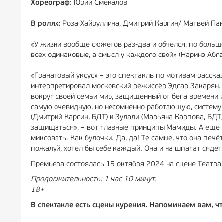
Хореограф
: Юрий Смекалов
В ролях:
Роза Хайруллина, Дмитрий Каргин/ Матвей Па
«У жизни вообще сюжетов раз-два и обчелся, по большо
всех одинаковые, а смысл у каждого свой» (Наринэ Абга
«Гранатовый уксус» – это спектакль по мотивам расска
интерпретировал московский режиссёр Эдгар Закарян. 
вокруг своей семьи мир, защищенный от бега времени 
самую очевидную, но несомненно работающую, систему 
(Дмитрий Каргин, БДТ) и Зулали (Марьяна Карпова, БДТ
защищаться», – вот главные принципы Мамиды. А еще –
миксовать. Как булочки. Да, да! Те самые, что она печ
пожалуй, хотел бы себе каждый. Она и на шпагат сядет
Премьера состоялась 15 октября 2024 на сцене Театра
Продолжительность: 1 час 10 минут.
18+
В спектакле есть сцены курения. Напоминаем вам, 