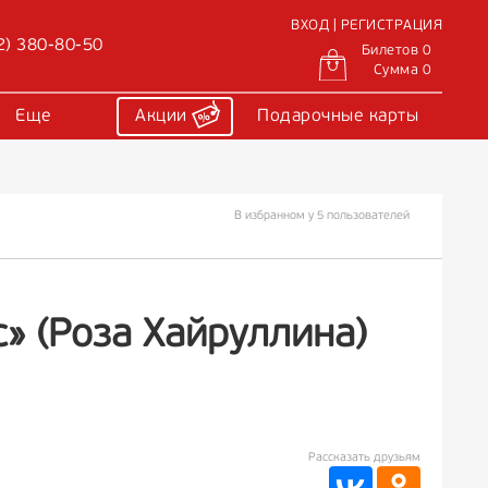
ВХОД | РЕГИСТРАЦИЯ
2) 380-80-50
Билетов 0
Сумма 0
Еще
Акции
Подарочные карты
В избранном у 5 пользователей
» (Роза Хайруллина)
Рассказать друзьям