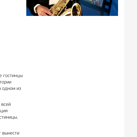
е гостинцы
тории
в одном из
 всей
ация
стиницы.
т вынести