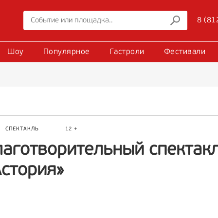
8 (81
Шоу
Популярное
Гастроли
Фестивали
Р
СПЕКТАКЛЬ
12 +
лаготворительный спектакл
Астория»