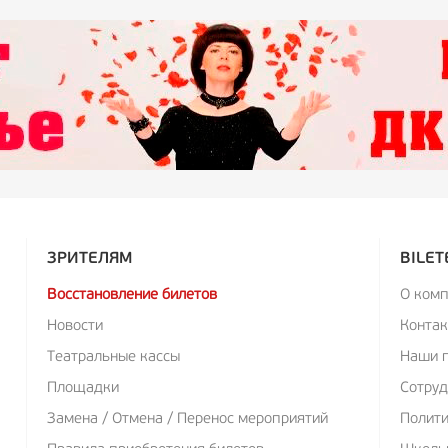
ЗРИТЕЛЯМ
BILET
Восстановление билетов
О ком
Новости
Конта
Театральные кассы
Наши 
Площадки
Сотруд
Замена / Отмена / Перенос мероприятий
Полит