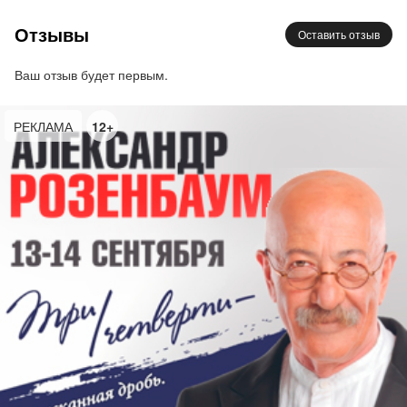
такие как «Libertango», «Oblivion» и «Adios
Отзывы
Оставить отзыв
Nonino» и многие другие, исполняемые
профессиональными музыкантами и артистами
Ваш отзыв будет первым.
студии Ла Бока / La Boca. Танцевальные номера
раскрывают красоту танца, где партнеры
РЕКЛАМА
12+
взаимодействуют друг с другом с точностью и
чувственностью, создавая незабываемое
зрелище.
Концерт не оставит равнодушными любителей
искусства и ценителей изысканной культуры,
предлагая атмосферу романтического вечера,
наполненного эмоциями и искусством. Этот вечер
позволит вам ощутить магию Аргентины прямо
здесь и сейчас!
Продолжительность концерта: ~2 часа с
антарктом