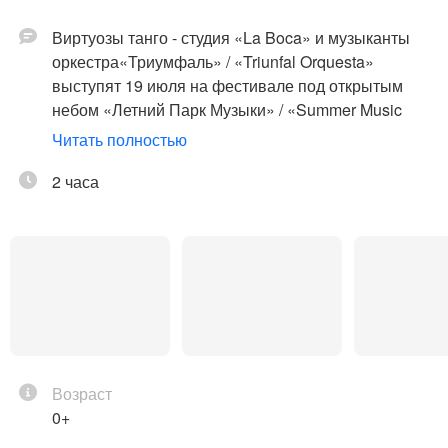
Виртуозы танго - студия «La Boca» и музыканты
оркестра«Триумфаль» / «Triunfal Orquesta»
выступят 19 июля на фестивале под открытым
небом «Летний Парк Музыки» / «Summer Music
Park»
Читать полностью
Мастерство танцоров и музыкантов погружает
2 часа
зрителей в страстное искусство аргентинского
танго, представляя уникальную возможность
насладиться живой музыкой и виртуозностью
танцоров одновременно. Исполнители
демонстрируют гармонию между мелодиями,
рожденными знаменитым композиторами во
главе с Астором Пьяццоллой, и выразительными
движениями тангерос, воплощающими эмоции и
Возраст
страсть.
0+
Программа включает классические композиции,