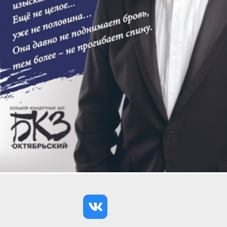
Х фестиваль Летний Парк Музыки / Summer
Music Park пройдет с 10 по 26 июля в
Ботаническом саду Петра Великого.
Один из
самых романтичных фестивалей летнего
Петербурга под открытым небом, ставший
брендом культурной столицы и обязательной
точкой притяжения для жителей и гостей города
на туристическом маршруте. В честь юбилея
создатели проекта подготовили масштабную
программу на три июльских уикенда: в разные дни
выступят звезды эстрады и театра, прозвучат рок-
хиты, классика, джаз и музыка мирового кино, – и
все это в самом сердце Санкт-Петербурга.
На фестивале также выступят:
Юля Паршута,
Игорь Корнелюк, Юрий Башмет, Валерий
Кухарешин, Илья Папоян, Ганенко Бэнд,
Оркестр Синголо и Антон Гаккель,