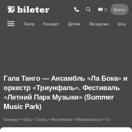
0
Войти
Театр
Концерт
Детям
Экскурсии
Шоу
Гала Танго — Ансамбль «Ла Бока» и
оркестр «Триунфаль». Фестиваль
«Летний Парк Музыки» (Summer
Music Park)
Концерт • Шоу • Танец • Фестивали • Музыкальные • 0+