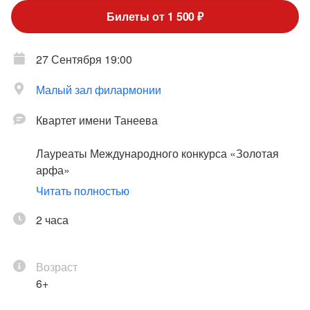
Билеты от 1 500 ₽
27 Сентября 19:00
Малый зал филармонии
Квартет имени Танеева
Лауреаты Международного конкурса «Золотая
арфа»
Читать полностью
Сергей Лейферкус - баритон; Александр Князев -
виолончель; Анна Макарова - арфа; Дмитрий
2 часа
Махтин - скрипка; Евгений Изотов -
фортепиано; Федерико Мондельчи (Италия) -
Возраст
саксофон; Николай Попов - флейта
6+
В программе произведения русских и зарубежных