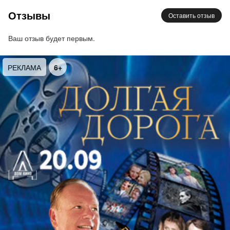
композиторов
Отзывы
Оставить отзыв
Организаторы:
Благотворительный фонд
Ваш отзыв будет первым.
содействия деятельности в сфере культуры и
искусства «Фонд Оксаны Волковой»
РЕКЛАМА
6+