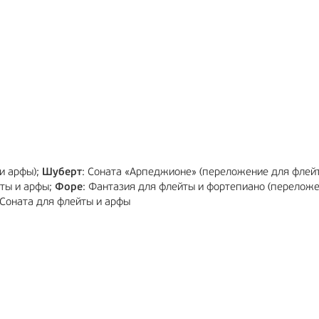
МА
12+
РЕКЛАМА
6+
и арфы);
Шуберт
: Соната «Арпеджионе» (переложение для флей
йты и арфы;
Форе
: Фантазия для флейты и фортепиано (перелож
 Соната для флейты и арфы