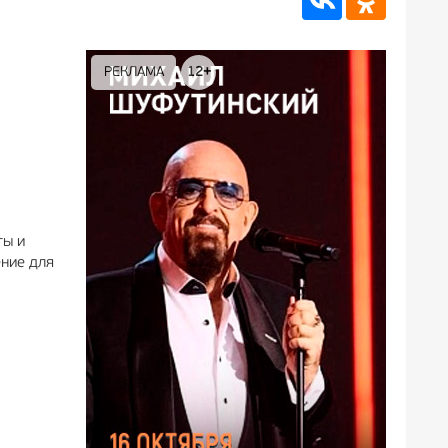
РЕКЛАМА
12+
РЕКЛА
ты и
ение для