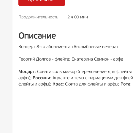
Продолжительность
2 ч 00 мин
РЕКЛАМА
6+
РЕКЛА
Описание
Концерт 8-го абонемента «Ансамблевые вечера»
Георгий Долгов - флейта; Екатерина Семион - арфа
Моцарт
: Соната соль мажор (переложение для флейты 
арфы);
Россини
: Анданте и тема с вариациями для фле
флейты и арфы);
Крас
: Сюита для флейты и арфы;
Рота
: