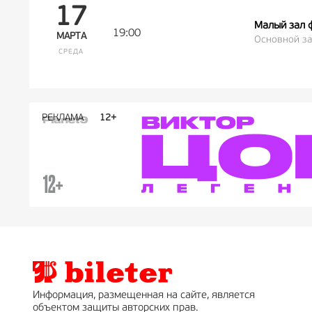
17
Малый зал 
19:00
МАРТА
Основной за
СРЕДА
РЕКЛАМА
РЕКЛАМА
РЕКЛАМА
РЕКЛАМА
РЕКЛАМА
РЕКЛАМА
16+
16+
12+
18+
0+
Информация, размещенная на сайте, является
объектом защиты авторских прав.