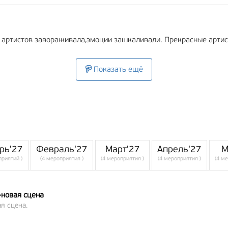
 артистов завораживала,эмоции зашкаливали. Прекрасные артис
Показать ещё
рь'27
Февраль'27
Март'27
Апрель'27
М
приятий )
(4 мероприятия )
(4 мероприятия )
(4 мероприятия )
(4 м
-новая сцена
я сцена.