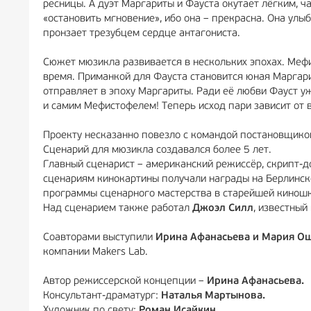
ресницы. А дуэт Маргариты и Фауста окутает лёгким, 
«остановить мгновение», ибо она – прекрасна. Она улыб
пронзает трезубцем сердце антагониста.
Сюжет мюзикла развивается в нескольких эпохах. Мефи
время. Приманкой для Фауста становится юная Маргар
отправляет в эпоху Маргариты. Ради её любви Фауст у
и самим Мефистофелем! Теперь исход пари зависит от в
Проекту несказанно повезло с командой постановщико
Сценарий для мюзикла создавался более 5 лет.
Главный сценарист – американский режиссёр, скрипт-д
сценариям кинокартины получали награды на Берлинско
программы сценарного мастерства в старейшей киношк
Над сценарием также работал
Джоэл Силл
, известный
Соавторами выступили
Ирина Афанасьева и Мария О
компании Makers Lab.
Автор режиссерской концепции –
Ирина Афанасьева.
Консультант-драматург:
Наталья Мартынова.
Художник по свету:
Роман Исайкин.