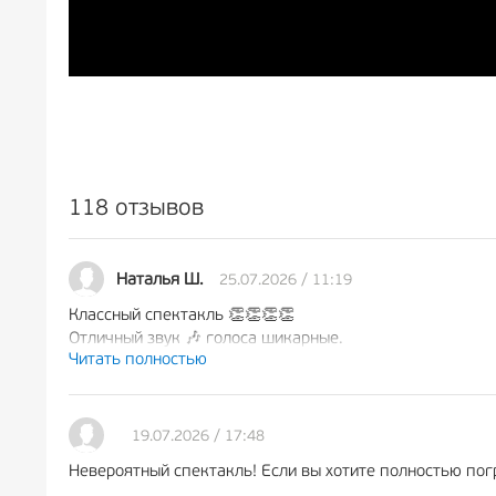
118 отзывов
25.07.2026 / 11:19
Наталья Ш.
Классный спектакль 👏👏👏👏
Отличный звук 🎶 голоса шикарные.
Читать полностью
До мурашек
19.07.2026 / 17:48
Невероятный спектакль! Если вы хотите полностью пог