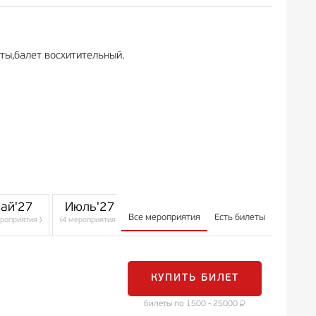
ты,балет восхитительный.
ай'27
Июль'27
Август'27
Все мероприятия
Есть билеты
ероприятия )
(4 мероприятия )
(5 мероприятий )
КУПИТЬ БИЛЕТ
билеты по 1500 - 25000