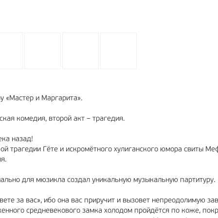
у «Мастер и Маргарита».
кая комедия, второй акт – трагедия.
ека назад!
ой трагедии Гёте и искромётного хулиганского юмора свиты Ме
я.
ально для мюзикла создал уникальную музыкальную партитуру.
ете за вас», ибо она вас приручит и вызовет непреодолимую за
енного средневекового замка холодом пройдётся по коже, пок