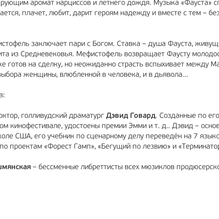
чарующим аромат нарциссов и летнего дождя. Музыка «Фауста» с
ается, плачет, любит, дарит героям надежду и вместе с тем – б
стофель заключает пари с Богом. Ставка – душа Фауста, живущ
ита из Средневековья. Мефистофель возвращает Фаусту молодос
же готов на сделку, но неожиданно страсть вспыхивает между М
ыбора женщины, влюбленной в человека, и в дьявола...
в:
октор, голливудский драматург
Дэвид Говард
. Созданные по ег
м кинофестивале, удостоены премии Эмми и т. д.. Дэвид – осно
оле США, его учебник по сценарному делу переведён на 7 языко
 по проектам «Форест Гамп», «Бегущий по лезвию» и «Терминато
шмянская
– бессменные либреттисты всех мюзиклов продюсерск