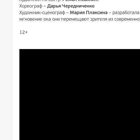
Хореограф –
Дарья Чередниченко
Художник-сценограф –
Мария Плаксина
– разработала
мгновение ока они перемещают зрителя из современно
12+