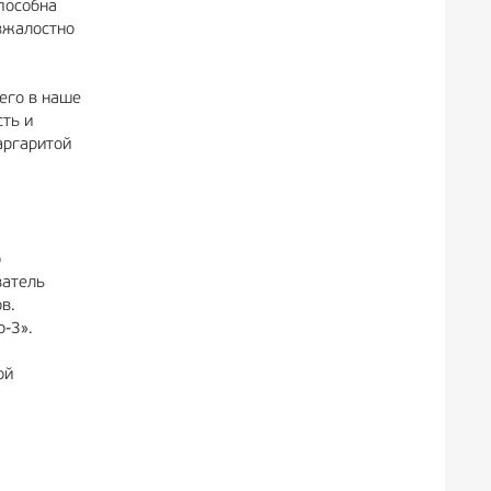
пособна
езжалостно
его в наше
ть и
аргаритой
о
ватель
в.
р-3».
ой