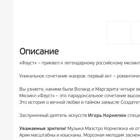
Описание
«Фауст» – приквел к легендарному российскому мюзикл
Уникальное сочетание жанров: первый акт – романтичес
Вы узнаете, какими были Воланд и Маргарита четыре в
Мюзикл «Фауст» – это парадоксальное сочетание высок
Это история о вечной любви и тайном замысле Создател
Заслуженный деятель искусств
Игорь Корнелюк
специ
Уважаемые зрители!
Музыка Маэстро Корнелюка «в отв
Арии масштабны и изысканы. Морозная мелодия заснеж