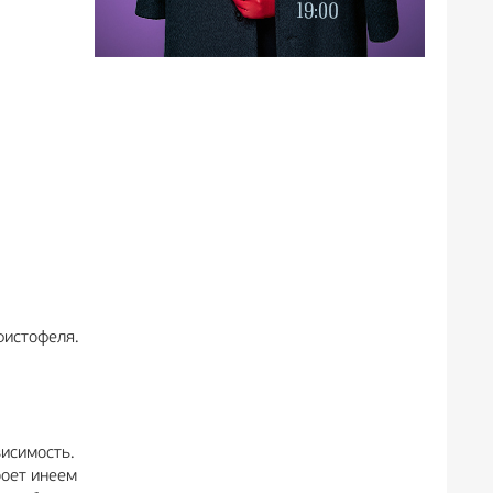
фистофеля.
висимость.
роет инеем