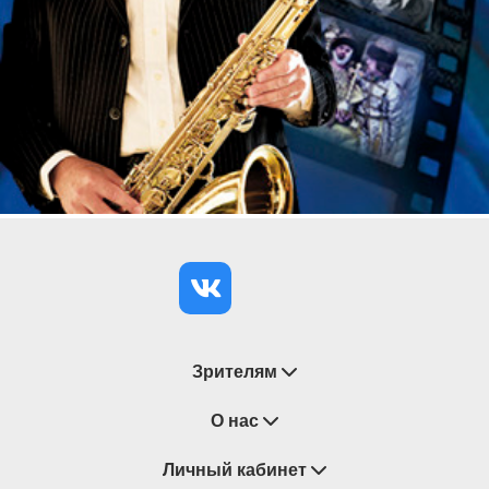
государственной филармонии. Обладатель
медали «Будущее России» и национальной
общественной награды «Лучший молодой
творческий деятель России» (Красноярск, 2016),
лауреат первой всероссийской премии «Органист
года» (Москва, 2020). Инициатор и организатор
международного фестиваля карильонной музыки
«Белгородский звон» (2017, 2019, 2021). Тимур
Халиуллин ведет активную концертную
деятельность в России и за рубежом, регулярно
выступает на сцене Санкт-Петербургской капеллы
Зрителям
Восстановление билетов
О нас
Замена / Отмена / Перенос мероприятий
Личный кабинет
О компании