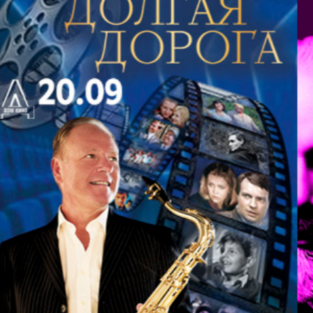
мажор, Ария Лизхен «Как сладок кофе вкус...» из
«Кофейной кантаты», Фуга соль минор;
Пёрселл
:
Ария Дидоны из оперы «Дидона и Эней» («Когда
меня положат в землю...»), Сюита для клавесина
ре минор (Courante, Hornpipe), Рондо из сюиты
«Абделазар»;
Гендель
: Пассакалия для скрипки и
альта, «Прибытие царицы Савской» из оратории
«Соломон», Ария Альмиры из оперы
«Ринальдо»;
Вивальди
: Ария Олоферна из
оперы «Торжествующая Юдифь», Концерт до
мажор для двух флейт-пикколо (I часть), Концерт
№ 4 «Зима» из цикла «Времена года»