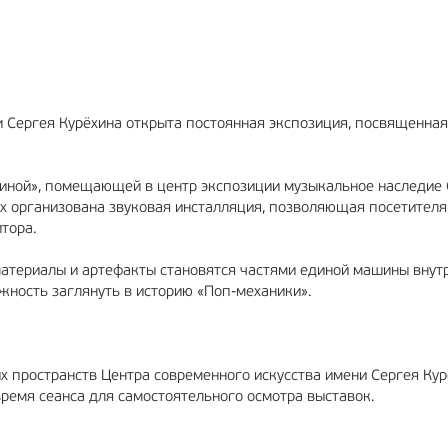
ЛАМА
12+
РЕКЛАМА
6+
и Сергея Курёхина открыта постоянная экспозиция, посвященна
тиной», помещающей в центр экспозиции музыкальное наследие
ах организована звуковая инсталляция, позволяющая посетител
тора.
атериалы и артефакты становятся частями единой машины внут
жность заглянуть в историю «Поп-механики».
х пространств Центра современного искусства имени Сергея Кур
время сеанса для самостоятельного осмотра выставок.