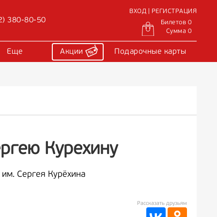
ВХОД | РЕГИСТРАЦИЯ
2) 380-80-50
Билетов 0
Сумма 0
Еще
Акции
Подарочные карты
ергею Курехину
 им. Сергея Курёхина
Рассказать друзьям