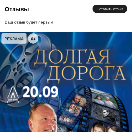
Мелодия (переложение для контрабаса и
Отзывы
Оставить отзыв
фортепиано);
Моцарт
: Рондо ре мажор;
Шуберт
:
Фортепианный квинтет ля мажор («Форель»)
Ваш отзыв будет первым.
РЕКЛАМА
6+