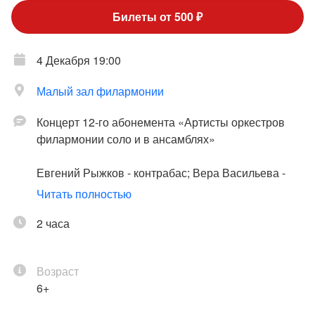
Билеты от 500 ₽
4 Декабря 19:00
Малый зал филармонии
Концерт 12-го абонемента «Артисты оркестров
филармонии соло и в ансамблях»
Евгений Рыжков - контрабас; Вера Васильева -
скрипка; Алексей Богорад - альт; Тарас Трепель -
Читать полностью
виолончель; Андрей Телков - фортепиано
2 часа
Вивальди
: Соната си минор для виолончели и
бассо континуо (переложение для контрабаса и
Возраст
бассо континуо);
Боттезини
: Элегия № 2
6+
"Romanza drammatica" для контрабаса и
фортепиано;
Глюк - Крейслер
: