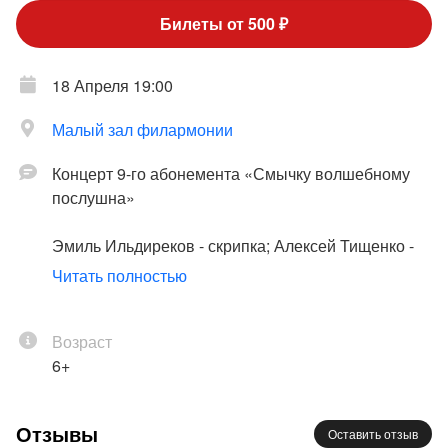
Билеты от 500 ₽
18 Апреля 19:00
Малый зал филармонии
Концерт 9-го абонемента «Смычку волшебному
послушна»
Эмиль Ильдиреков - скрипка; Алексей Тищенко -
скрипка;
Ирина Рюмина
- фортепиано
Читать полностью
Вивальди
: «Фолия»;
Сен-Санс
: Этюд в форме
вальса для фортепиано;
Возраст
Изаи
: Соната № 5 для
скрипки соло;
6+
Паганини
: Вариации на тему “Nel
cor piu non mi sento”, «Пляска ведьм» (обработка
Ф. Крейслера), Каприс № 24 ля минор для скрипки
Отзывы
Оставить отзыв
соло (обработка Л. Ауэра для скрипки и