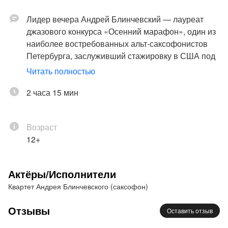
Лидер вечера Андрей Блинчевский — лауреат
джазового конкурса «Осенний марафон», один из
наиболее востребованных альт-саксофонистов
Петербурга, заслуживший стажировку в США под
руководством джазовых музыкантов-легенд Дэйва
Читать полностью
Брубека и Марвина Стамма.
2 часа 15 мин
В программе Андрея Блинчевского «Джазовые
импровизации для саксофона» — музыкальный
Возраст
разговор именитых петербургских и московских
12+
профессионалов, у каждого из которых —
индивидуальный богатый творческий опыт и
яркие идеи. Джазовыми мыслями на тему
Актёры/Исполнители
классики джаза и оригинальных композиций в этот
Квартет Андрея Блинчевского (саксофон)
вечер поделятся:
Отзывы
Оставить отзыв
Андрей Блинчевский - тенор-саксофон,