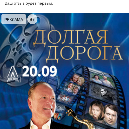
Виталий Прусаков - гитара,
Ваш отзыв будет первым.
Дмитрий Ефремов - контрабас,
Алексей Беккер - ударные (Москва).
РЕКЛАМА
6+