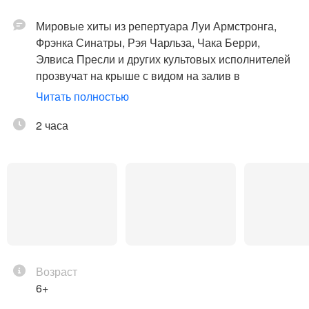
Мировые хиты из репертуара Луи Армстронга,
Фрэнка Синатры, Рэя Чарльза, Чака Берри,
Элвиса Пресли и других культовых исполнителей
прозвучат на крыше с видом на залив в
исполнении лучших джазовых музыкантов города
Читать полностью
в сопровождении оркестра.
2 часа
Вся романтика Санкт-Петербурга на одном
концерте, – лето, крыша, закат солнца, джаз и рок-
н-ролл!
В программе такие композиции, как "What a
wonderful world", "Sing, Sing, Sing", "Hit the road,
Jack", "Sway", "Srangers in the night", "Jailhouse
rock2, "Johnny be good", "Rock around the clock",
Возраст
"Blues Suede Shoes" и многие другие хиты.
6+
Только представьте, как на сцене джазовый