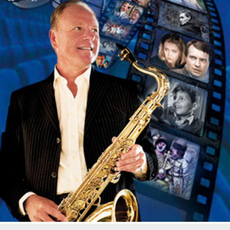
является Луи Армстронг.
Это нужно видеть, это нужно слышать, и каждый
раз хочется сказать: «Запомни этот момент!»
Иван Васильев (Olympic Brass) – виртуозный
трубач, работающий в направлениях джаза и рок-
музыки, композитор и аранжировщик. Выступал в
составе многих известных джазовых коллективов,
участник группы "ДДТ" с 1999 по 2014 гг, лауреат
петербургского фестиваля-конкурса "Триумф
джаза".
Константин Маминов – саксофонист, солист
многих профессиональных ансамблей и
оркестров, в числе которых – оркестр "Саксофоны
Санкт-Петербурга" п/у Г.Л.Гольштейна, участник
различных фестивалей нашей страны. Константин
известен как яркий универсальный музыкант,
владеющий разными стилями джаза и