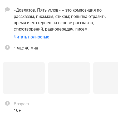
«Довлатов. Пять углов» – это композиция по
рассказам, письмам, стихам; попытка отразить
время и его героев на основе рассказов,
стихотворений, радиопередач, писем.
Читать полностью
1 час 40 мин
«Пять углов» – название ненапечатанного романа
и одновременно места, где жил писатель в
Ленинграде в период своего литературного
становления – городе, возвращение в который
стало недостижимой мечтой Довлатова в
Возраст
эмиграции.
16+
В повествовании использованы письма Сергея