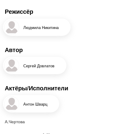
Довлатова от самых ранних (армейских) до
Режиссёр
последних (написанных в Нью-Йорке), стихи и три
рассказа из цикла «Чемодан» и «Наши». Также
звучит голос Довлатова.
Людмила Никитина
Режиссёр – Людмила Никитина
Музыка – Наталья Волкова
Автор
Художник – Игорь Каневский
Художник по свету – Ася Махалова
Исполнители – Антон Шварц (артист театра
Сергей Довлатов
«БДТ», лауреат премии «Дебют»), Анна Чертова
(скрипка)
Актёры/Исполнители
Антон Шварц
А.Чертова