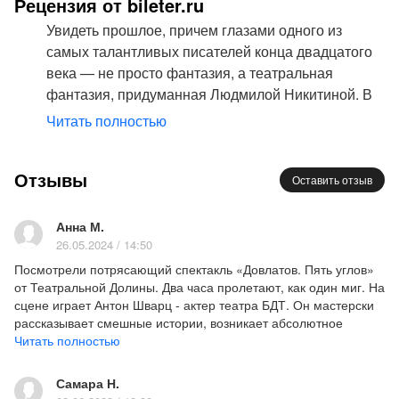
Рецензия от bileter.ru
Увидеть прошлое, причем глазами одного из
самых талантливых писателей конца двадцатого
века — не просто фантазия, а театральная
фантазия, придуманная Людмилой Никитиной. В
спектакле «Довлатов. Пять углов» мы увидим наш
Читать полностью
город таким, каким его видел сам Довлатов,
услышим стихи его ленинградского периода, и
Отзывы
конечно, основной сюжетной ниточкой спектакля
Оставить отзыв
станет роман «Пять углов», проникнутый
ленинградско-петербургским духом. Билеты на
Анна М.
спектакль «Довлатов. Пять углов» - прекрасный
26.05.2024 / 14:50
способ попытаться хоть немного понять, раскрыть
Посмотрели потрясающий спектакль «Довлатов. Пять углов»
тайны великого города и не менее великого
от Театральной Долины. Два часа пролетают, как один миг. На
сцене играет Антон Шварц - актер театра БДТ. Он мастерски
писателя.
рассказывает смешные истории, возникает абсолютное
Несомненно, Довлатов в годы жизни в
доверие. Слушается на одном дыхании.
Читать полностью
Ленинграде испытывал не самые лучшие
впечатления — в собственной стране он был
У всех текстов Довлатова есть ритм изложения. Меня очень
Самара Н.
порадовало, что в спектакле этот ритм тоже сохранился.
чужаком, вечно ходящим по лезвию ножа. Но и в