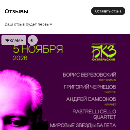
драматического театра Валерий Махнин, Павел
Отзывы
Оставить отзыв
Федотов,Мария Пирогова
Ваш отзыв будет первым.
16+
Длительность спектакля: 2 ч 20 мин. С
РЕКЛАМА
6+
антрактом.