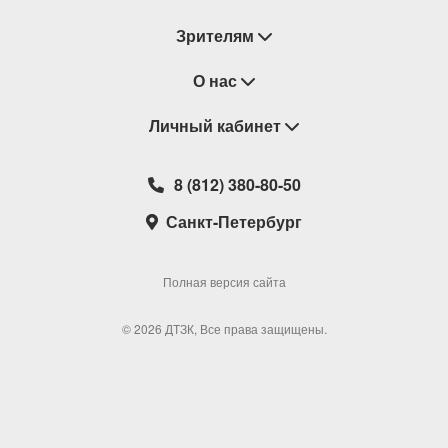
Зрителям
Восстановление билетов
О нас
Замена / Отмена / Перенос мероприятий
Личный кабинет
О компании
Правила приобретения билетов
Контакты
Корзина
8 (812) 380-80-50
Возврат билетов
Театральные кассы
Мои билеты
Санкт-Петербург
Новости
Наши партнеры
Мои подарочные карты
Корпоративным клиентам
Сотрудничество
Избранное
Полная версия сайта
Политика конфиденциальности
Мои настройки
© 2026 ДТЗК, Все права защищены.
Школьная программа
Обратная связь