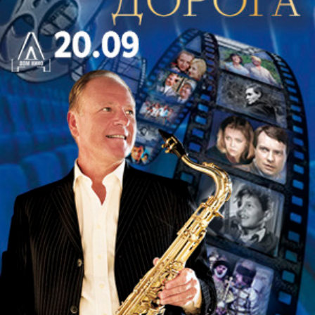
России
Мурад Султаниязов
. Этому
харизматичному, умеющему виртуозно
импровизировать актеру театра «Буфф»
подвластны и драма, и трагедия, и комедийный
жанр. С легкостью и изяществом он придает
любому образу жизненную силу и достоверность.
В роли Москалёвой на сцену будут выходить
Вера
Егорова
и
Евгения Глотова
. Роль Зины
досталась
Серафиме Рютиной
.
Над декорациями и костюмами работает один из
самых востребованных сценографов
музыкального театра, мастер без преувеличения
европейского уровня, народный художник России,
главный художник Михайловского
театра
Вячеслав Окунев
. С 1975 года мастер
осуществил как художник-постановщик и
создатель костюмов более трехсот постановок. Он
принимал участие в оформлении опер и балетов