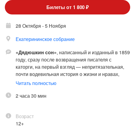
Билеты от 1 800 ₽
28 Октября - 5 Ноября
Екатерининское собрание
«Дядюшкин сон»
, написанный и изданный в 1859
году, сразу после возвращения писателя с
каторги, на первый взгляд — непритязательная,
почти водевильная история о жизни и нравах,
казалось бы, тихого провинциального городка
Читать полностью
Мордасова. В один прекрасный день в нем
закипают нешуточные страсти. В город приезжает
2 часа 30 мин
завидный жених: престарелый, явно выживший из
ума, но весьма богатый князь К. Тут же первая
Возраст
дама города, небогатая и крайне амбициозная
12+
мещанка Мария Александровна Москалёва,
решает любой ценой выдать свою дочь Зинаиду