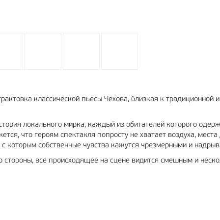
рактовка классической пьесы Чехова, близкая к традиционной и
стория локального мирка, каждый из обитателей которого одер
ется, что героям спектакля попросту не хватает воздуха, места
ии с которым собственные чувства кажутся чрезмерными и надры
со стороны, все происходящее на сцене видится смешным и неск