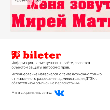
РЕКЛАМА
РЕКЛАМА
РЕКЛАМА
РЕКЛАМА
РЕКЛАМА
РЕКЛАМА
16+
16+
12+
18+
0+
Информация, размещенная на сайте, является
объектом защиты авторских прав.
Использование материалов с сайта возможно только
с письменного разрешения администрации ДТЗК с
обязательной ссылкой на первоисточник.
Мы в социальных сетях: