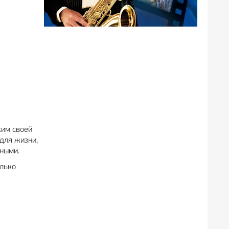
жим своей
 для жизни,
вными.
олько