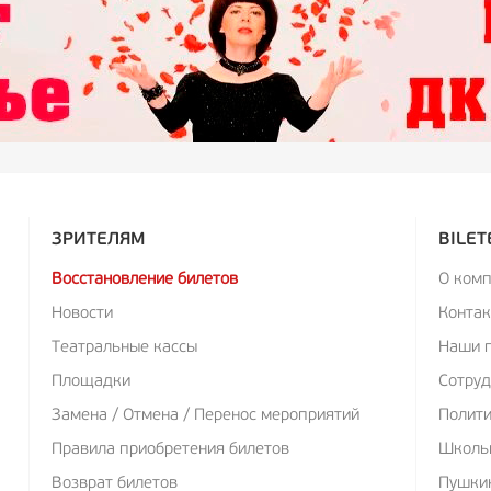
ЗРИТЕЛЯМ
BILET
Восстановление билетов
О ком
Новости
Конта
Театральные кассы
Наши 
Площадки
Сотруд
Замена / Отмена / Перенос мероприятий
Полит
Правила приобретения билетов
Школь
Возврат билетов
Пушкин