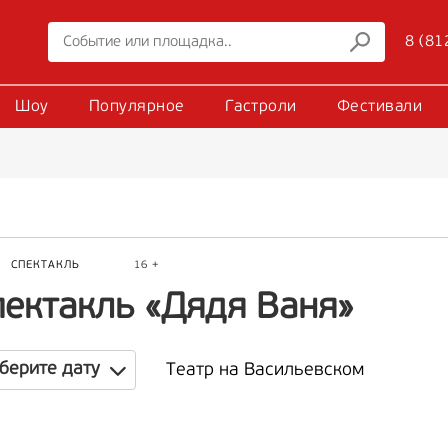
8 (81
Шоу
Популярное
Гастроли
Фестивали
Р
СПЕКТАКЛЬ
16 +
пектакль «Дядя Ваня»
берите дату
Театр на Васильевском