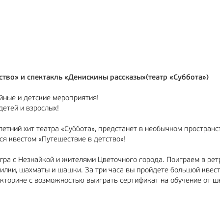
РЕКЛАМА
12+
ство»‎ и спектакль «Денискины рассказы»(театр «Суббота»)
йные и детские мероприятия!
етей и взрослых!
летний хит театра «Суббота», предстанет в необычном пространс
я квестом «Путешествие в детство»!
игра с Незнайкой и жителями Цветочного города. Поиграем в рет
дилки, шахматы и шашки. За три часа вы пройдете большой квест
кторине с возможностью выиграть сертификат на обучение от шк