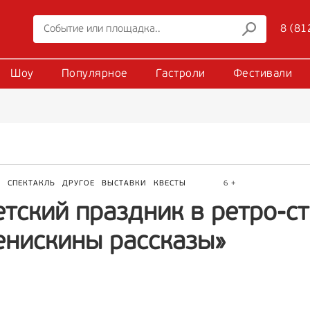
8 (81
Шоу
Популярное
Гастроли
Фестивали
Р
СПЕКТАКЛЬ
ДРУГОЕ
ВЫСТАВКИ
КВЕСТЫ
6 +
тский праздник в ретро-ст
енискины рассказы»‎