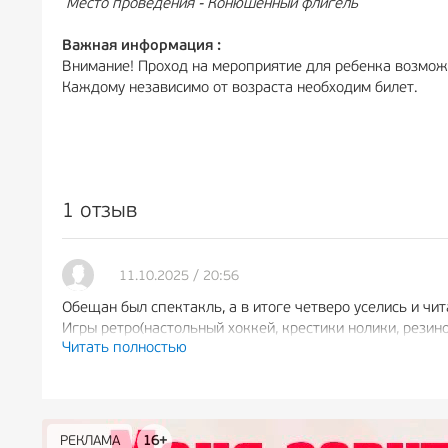
Место проведения - Конюшенный флигель
Важная информация :
Внимание! Проход на мероприятие для ребенка возмож
Каждому независимо от возраста необходим билет.
1 отзыв
11.10.2025 / 20:56
Обещан был спектакль, а в итоге четверо уселись и чит
Игры ретро(настольный хоккей, крестики нолики, резин
Читать полностью
Ребенку не понравилось и было скучно. В конце раздали
РЕКЛАМА
РЕКЛАМА
РЕКЛАМА
РЕКЛАМА
РЕКЛАМА
РЕКЛАМА
16+
16+
12+
18+
0+