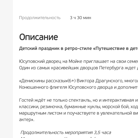
Продолжительность
3 ч 30 мин
РЕКЛАМА
6+
Описание
Детский праздник в ретро-стиле «Путешествие в дет
Юсуповский дворец на Мойке приглашает на свои семе
Один из самых красивейших дворцов Петербурга ждет д
«Денискины рассказы»(6+) Виктора Драгунского, много
Конюшенного флигеля Юсуповского дворца и дополнитс
Гостей ждёт не только спектакль, но и интерактивная 
классики, резиночка, бумажные куклы, морской бой, хо
маршрутным листом и поучаствуете в увлекательной ви
актер».
Продолжительность мероприятия 3,5 часа