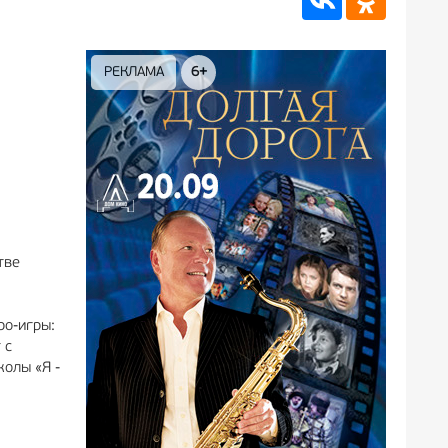
РЕКЛАМА
6+
РЕКЛАМА
12+
тве
ро-игры:
 с
олы «Я -