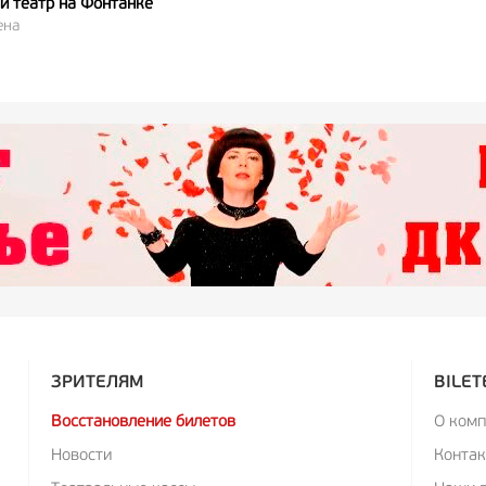
 театр на Фонтанке
ена
ЗРИТЕЛЯМ
BILET
Восстановление билетов
О ком
Новости
Конта