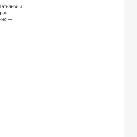
Татьяной и
орая
енно —