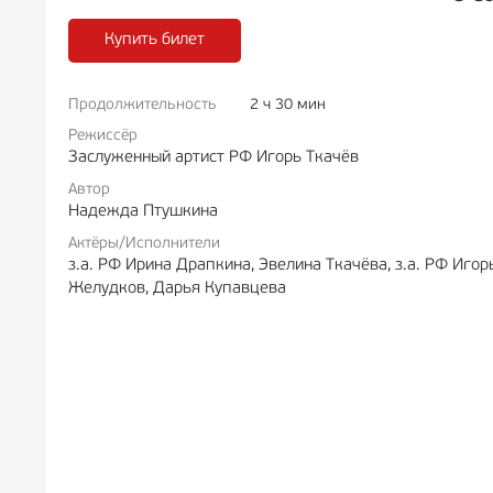
Купить билет
Продолжительность
2 ч 30 мин
РЕКЛАМА
6+
РЕКЛА
Режиссёр
Заслуженный артист РФ Игорь Ткачёв
Автор
Надежда Птушкина
Актёры/Исполнители
з.а. РФ Ирина Драпкина, Эвелина Ткачёва, з.а. РФ Иго
Желудков, Дарья Купавцева