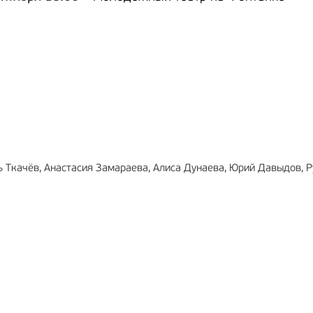
МА
12+
РЕКЛАМА
6+
рь Ткачёв, Анастасия Замараева, Алиса Дунаева, Юрий Давыдов, 