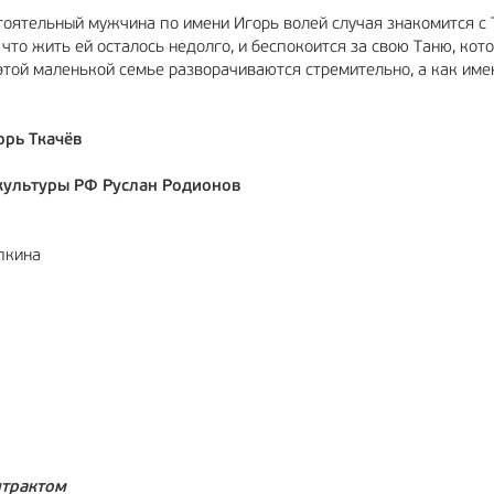
тоятельный мужчина по имени Игорь волей случая знакомится с 
то жить ей осталось недолго, и беспокоится за свою Таню, кот
 этой маленькой семье разворачиваются стремительно, а как им
орь Ткачёв
культуры РФ Руслан Родионов
пкина
нтрактом