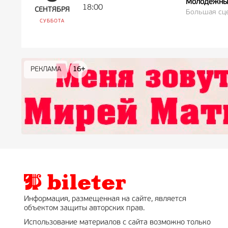
Молодёжный
18:00
СЕНТЯБРЯ
Большая сц
СУББОТА
РЕКЛАМА
РЕКЛАМА
РЕКЛАМА
РЕКЛАМА
РЕКЛАМА
РЕКЛАМА
16+
16+
12+
18+
0+
Информация, размещенная на сайте, является
объектом защиты авторских прав.
Использование материалов с сайта возможно только