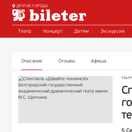
ДРУГИЕ ГОРОДА
Театр
Концерт
Детям
Экскурсии
Описание
Отзывы
Афиша
ТЕАТ
С
г
т
5 С