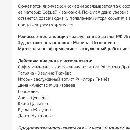
Сюжет этой лирической комедии завязывается так: сос
ее матерью Софьей Ивановной. Пожилая дама уверена, ч
останется совсем одна. С появлением Игоря события в
предстоит узнать зрителям.
Режиссёр-постановщик - заслуженный артист РФ Иг
Художник-постановщик - Марина Шепорнёва
Музыкальное оформление - заслуженный работник 
Действующие лица и исполнители:
Софья Ивановна - заслуженная артистка РФ Ирина Дра
Татьяна - Эвелина Ткачёва
Игорь - заслуженный артист РФ Игорь Ткачёв
Дина - Анастасия Замараева
Горожане:
Алиса Дунаева
Юрий Давыдов
Руслан Желудков
Дарья Купавцева
Продолжительность спектакля – 2 часа 30 минут с а