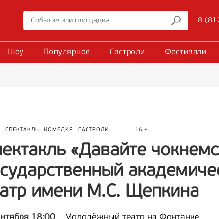
8 (81
Шоу
Популярное
Гастроли
Фестивали
Р
СПЕКТАКЛЬ
КОМЕДИЯ
ГАСТРОЛИ
16 +
пектакль «Давайте чокнемс
осударственный академиче
еатр имени М.С. Щепкина
ентября 18:00
Молодёжный театр на Фонтанке