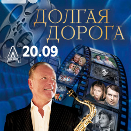
Архитектурный шедевр Николая Бенуа
находится на территории бывшего
католического кладбища на Выборгской
стороне. На нем нашли последнее пристанище
многие известные петербуржцы-католики.
Здание было спроектировано и воплощено
зодчим в неороманском стиле в период 1856–
1859 годов. В 1877–1879 годах по желанию
прихода Бенуа дополнил архитектурный
ансамбль колокольней. Сам зодчий был этим
фактом крайне недоволен, так как его замысел
утратил изначальную гармонию и целостность.
В советское время кладбище было уничтожено,
а церковь закрыта. В начале XXI века храм был
возвращён верующим.
Союз органа и дудука – соединение двух
вселенных, сочетание торжественной строгости и