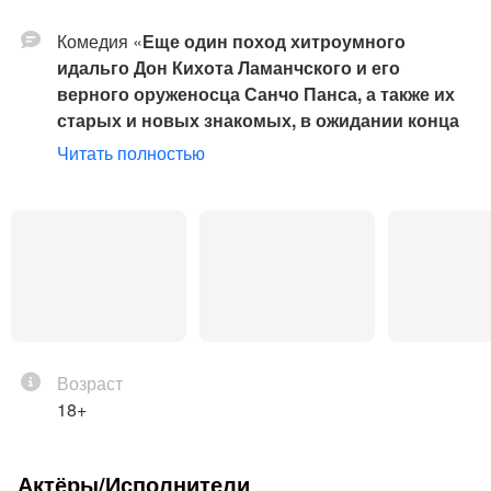
Комедия «
Еще один поход хитроумного
идальго Дон Кихота Ламанчского и его
верного оруженосца Санчо Панса, а также их
старых и новых знакомых, в ожидании конца
известных времен, или просто Дон Кихот
» в
Читать полностью
Санкт-Петербургском театре «Суббота».
Постановка Кирилла Люкевича, художники –
Александр Мохов и Мария Лукка.
В главных ролях:
Александр Лушин и Владислав
Демьяненко.
18+
Возраст
18+
Вечный сюжет Мигеля де Сервантеса
адаптирован для сцены драматургом Анастасией
Актёры/Исполнители
Федоровой. Комедия о том, что в любой жизни