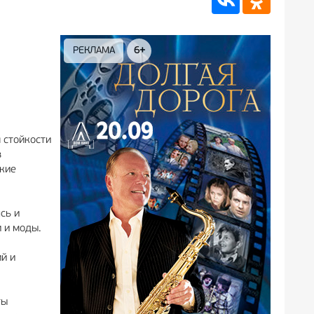
РЕКЛАМА
6+
РЕКЛАМА
12+
 стойкости
в
окие
сь и
 и моды.
й и
ты