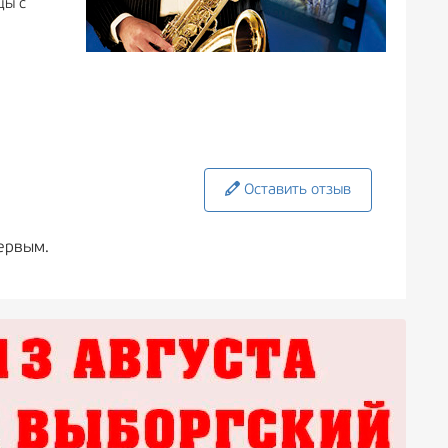
цы с
Оставить отзыв
ервым.