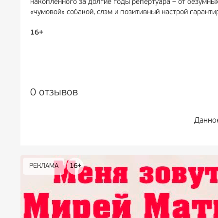
накопленного за долгие годы репертуара – от безумны
«чумовой» собакой, слэм и позитивный настрой гаранти
16+
0 отзывов
Данно
РЕКЛАМА
РЕКЛАМА
РЕКЛАМА
РЕКЛАМА
РЕКЛАМА
РЕКЛАМА
16+
16+
12+
18+
0+