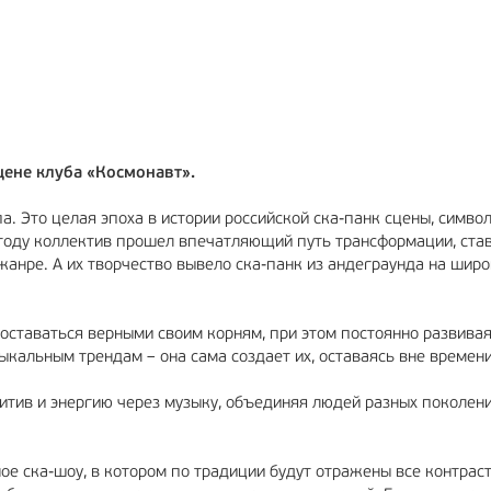
РЕКЛАМА
12+
сцене клуба «Космонавт».
а. Это целая эпоха в истории российской ска-панк сцены, символ
 году коллектив прошел впечатляющий путь трансформации, ста
жанре. А их творчество вывело ска-панк из андеграунда на шир
 оставаться верными своим корням, при этом постоянно развивая
ыкальным трендам – она сама создает их, оставаясь вне времени
зитив и энергию через музыку, объединяя людей разных поколени
ое ска-шоу, в котором по традиции будут отражены все контрас