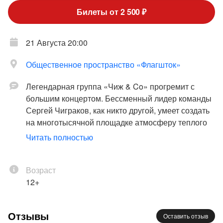
Билеты от 2 500 ₽
21 Августа 20:00
Общественное пространство «Флагшток»
Легендарная группа «Чиж & Co» прогремит с
большим концертом. Бессменный лидер команды
Сергей Чиграков, как никто другой, умеет создать
на многотысячной площадке атмосферу теплого
душевного квартирника. Конечно, не без рок-н-
Читать полностью
ролльного драйва, которым пронизано каждое
выступление.
Возраст
Поклонников ждет «все тот же матерый русский
12+
блюз», немного юмора, немного грусти и море
радости от любимых хитов. Некоторые из них
стали саундтреками к фильмам, многие —
Отзывы
Оставить отзыв
саундтреками к жизни нескольких поколений. На