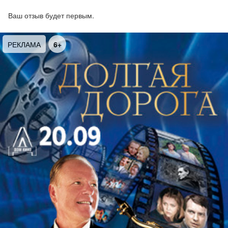
концерты «Чижа» приходят семьями, водят детей
Ваш отзыв будет первым.
и внуков. Колокольчик из «Полонеза» все еще
звучит соль-диезом, школьный оркестр из «Вечной
РЕКЛАМА
6+
молодости» репетирует в каморке, что за актовым
залом, а «Фантом» продолжает набирать высоту.
И хотя последний студийный альбом группы
вышел в далеком 1999 году, музыканты
продолжают жить бурной и насыщенной
творческой жизнью, собирая полные залы.