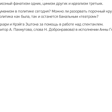
гиозный фанатизм одних, цинизм других и идеализм третьих.
гуманизм в политике сегодня? Можно ли разорвать порочный кру
олитика как была, так и останется банальным «театром»?
хари и Крэйга Эштона за помощь в работе над спектаклем.
итор А. Пахмутова, слова Н. Добронравова) в исполнении Анны 