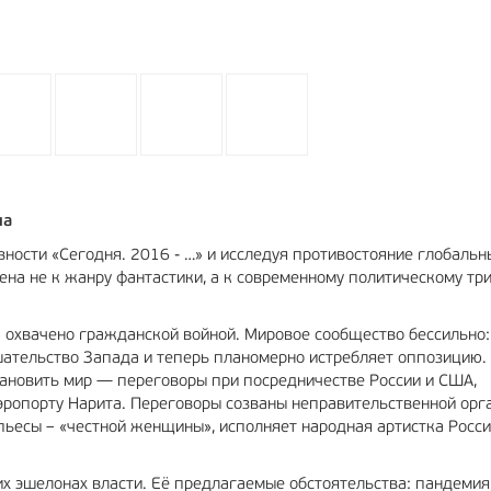
на
ности «Сегодня. 2016 - …» и исследуя противостояние глобальн
на не к жанру фантастики, а к современному политическому три
 охвачено гражданской войной. Мировое сообщество бессильно:
ательство Запада и теперь планомерно истребляет оппозицию. 
тановить мир — переговоры при посредничестве России и США,
аэропорту Нарита. Переговоры созваны неправительственной орг
пьесы – «честной женщины», исполняет народная артистка Росс
х эшелонах власти. Её предлагаемые обстоятельства: пандемия