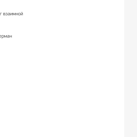
г взаимной
Герман