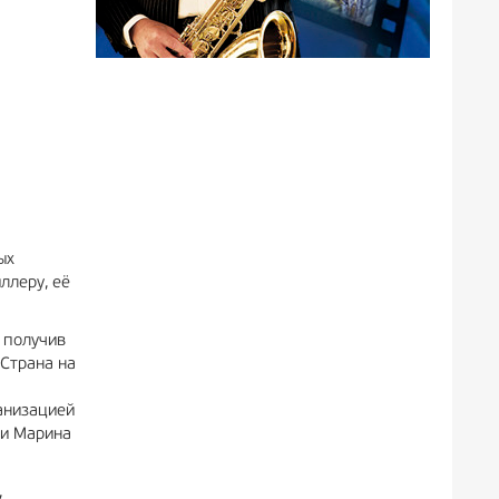
ых
ллеру, её
 получив
Страна на
анизацией
ии Марина
,