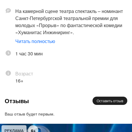
На камерной сцене театра спектакль – номинант
Санкт-Петербургской театральной премии для
молодых «Прорыв» по фантастической комедии
«Хуманитас Инжиниринг».
События пьесы современного драматурга Марии
Читать полностью
Зелинской развиваются в недалёком будущем.
1 час 30 мин
Фирма под названием «Хуманитас Инжиниринг»
предлагает недешёвую услугу: здесь могут
сконструировать идеального партнёра.
Возраст
Регулируется всё: от возраста, роста и веса до
16+
уровня заботливости, независимости,
обидчивости. Заказчик выбирает нужные ему
параметры, и вуаля — в действие вступает
Отзывы
Оставить отзыв
биоинженерия. И всё-таки получившийся
«продукт» не способен стать настоящим
Ваш отзыв будет первым.
спутником жизни. Потому что осчастливить нас
может вовсе не тот, кого создаёт наше
РЕКЛАМА
6+