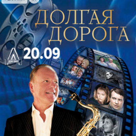
«Евгений Онегин», «Пиковая дама», «Иоланта» и
«Черевички», а также будет представлена
насыщенная палитра его камерно-вокальных
сочинений. В их числе такие жемчужины
вокальной музыки, как романсы «Средь шумного
бала» и «Благословляю вас, леса» на стихи
Алексея Толстого, «День ли царит» и «Забыть так
скоро» на стихи Алексея Апухтина, «Скажи, о чём
в тени ветвей» на стихи Владимира Соллогуба,
«Колыбельная» на стихи Аполлона Майкова.
Вечер адресован всем поклонникам музыкального
искусства, а также тем, кто только начинает свое
знакомство с творчеством Чайковского.
Исполнители, лауреаты международных
конкурсов
:
Виктория Ребенко (сопрано)
Максим Булатов (баритон)
Анатолий Ломунов (тенор)