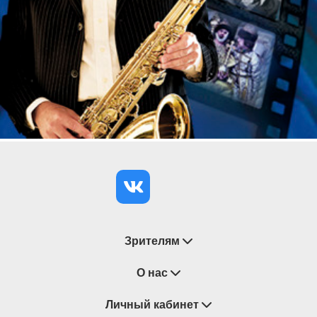
Ольга Котлярова (фортепиано)
концерт ведет музыковед Елена Пархоменко
Продолжительность — 1 час 40 минут с антрактом
*Экскурсия по Дому Кочневой в 18:00
Зрителям
Восстановление билетов
О нас
Замена / Отмена / Перенос мероприятий
Личный кабинет
О компании