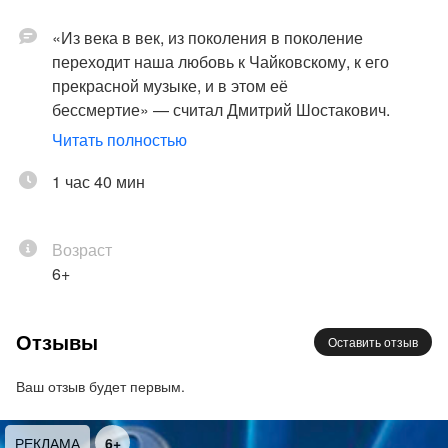
«Из века в век, из поколения в поколение
переходит наша любовь к Чайковскому, к его
прекрасной музыке, и в этом её
бессмертие» — считал Дмитрий Шостакович.
Пожалуй, многие любители и профессионалы
Читать полностью
музыкального искусства могли бы присоединиться
к высказыванию композитора.
1 час 40 мин
В год 185-летия со дня рождения Петра
Чайковского артисты «Петербург-концерта»
Возраст
решили подарить жителям и гостям Северной
6+
столицы вечер вокальной музыки, который
продемонстрирует многогранность таланта
великого классика, чьё наследие всегда вызывает
Отзывы
Оставить отзыв
сильнейший эмоциональный отклик у слушателей
и ощущение особого вдохновения.
Ваш отзыв будет первым.
В концерте прозвучат знаменитые арии из
оперных творений Чайковского, среди которых
РЕКЛАМА
6+