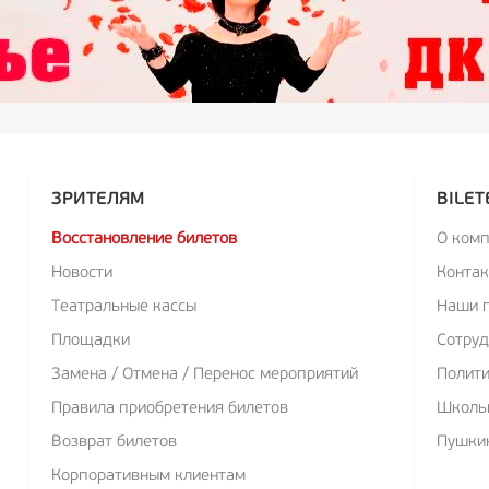
ЗРИТЕЛЯМ
BILET
Восстановление билетов
О ком
Новости
Конта
Театральные кассы
Наши 
Площадки
Сотруд
Замена / Отмена / Перенос мероприятий
Полит
Правила приобретения билетов
Школь
Возврат билетов
Пушкин
Корпоративным клиентам