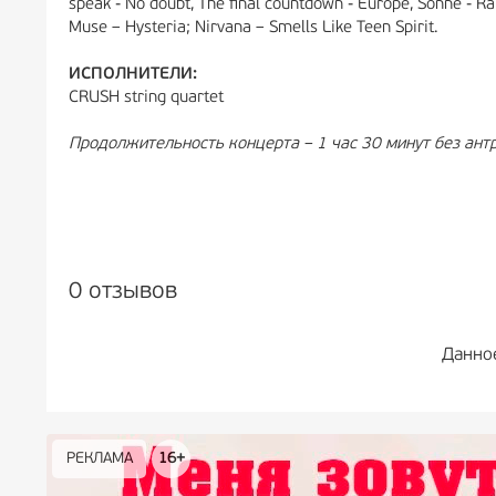
speak - No doubt, The final countdown - Europe, Sonne - 
Muse – Hysteria; Nirvana – Smells Like Teen Spirit.
ИСПОЛНИТЕЛИ:
CRUSH string quartet
Продолжительность концерта – 1 час 30 минут без ант
0 отзывов
Данно
РЕКЛАМА
РЕКЛАМА
РЕКЛАМА
РЕКЛАМА
РЕКЛАМА
РЕКЛАМА
16+
16+
12+
18+
0+