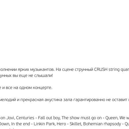
РЕКЛАМА
12+
лнении ярких музыкантов. На сцене струнный CRUSH string quar
унных вы еще не слышали!
 и все на одном концерте.
мелодий и прекрасная акустика зала гарантированно не оставит 
on Jovi, Centuries - Fall out boy, The show must go on - Queen, We w
 Down, In the end - Linkin Park, Hero - Skillet, Bohemian rhapsody - Q