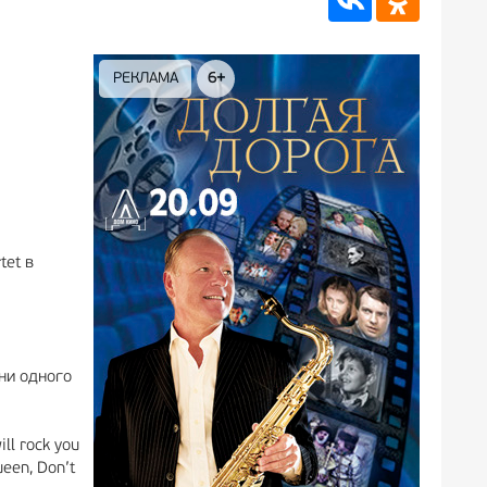
РЕКЛАМА
6+
РЕКЛАМА
12+
tet в
ни одного
ill rock you
ueen, Don’t