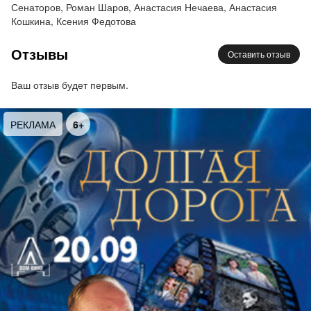
Сенаторов, Роман Шаров, Анастасия Нечаева, Анастасия
Обеспеченность его жены и детей бесспорна, но
Кошкина, Ксения Федотова
все они испытывают скрытую тоску, подспудно
ощущают душевную пустоту. Однако колесо
Отзывы
Оставить отзыв
преступной Фортуны делает неожиданный
поворот: совершив выгодную сделку, Сэл
Ваш отзыв будет первым.
приобретает находящееся в розыске полотно
Рафаэля. И жизнь семейства, обитающего в
РЕКЛАМА
6+
многонаселенном округе Нью Йорка, начинает
напоминать чудесную сказку…
Ироничная и острая, но человечная и добрая
история, рассказанная режиссером-
постановщиком, н.а. России Семеном Спиваком и
его артистами, повествует о том, как подлинное
искусство может влиять на людей, на какой бы
ступени внутреннего развития они не находились.
В ролях:
з.а. России Сергей Кошонин, з.а. России