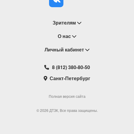
Зрителям
Восстановление билетов
О нас
Замена / Отмена / Перенос мероприятий
Личный кабинет
О компании
Правила приобретения билетов
Контакты
Корзина
8 (812) 380-80-50
Возврат билетов
Театральные кассы
Мои билеты
Санкт-Петербург
Новости
Наши партнеры
Мои подарочные карты
Корпоративным клиентам
Сотрудничество
Избранное
Полная версия сайта
Политика конфиденциальности
Мои настройки
© 2026 ДТЗК, Все права защищены.
Школьная программа
Обратная связь