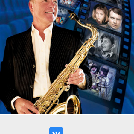
Наталья Суркова, Анастасия Тюнина/ Александра
Прохорова, Алиса Варова/ Валентина
Логинова, Роман Нечаев/Алексей Одинг/Гарий
Князев, Андрей Зарубин/ Федор Фролов,
Владислав Бургард/ Александр Тихановский,
Юлия Шубарева, Сергей Малахов/ Федор Оревин-
Бруни, Юрий Сташин/ Артем Кирин, Анна
Дерягина, Матвей Черников, Антон
Перфильев, Владислав Сенаторов, Роман Шаров,
Анастасия Нечаева, Анастасия Кошкина, Ксения
Федотова.