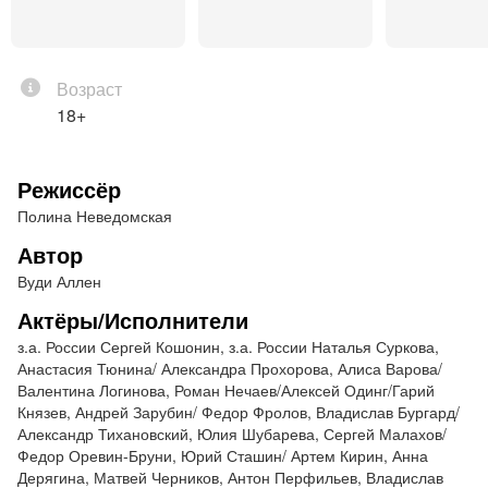
Владимир Фирер
Художник по свету – Гидал Шугаев
Композитор - Андрей Губин
Возраст
Хореограф – Евгения Лыкова
18+
Сценическое движение – Игорь Качаев
Видеорежиссер – Валентин Суханов
Музыкальное оформление – Сергей
Режиссёр
Патраманский
Полина Неведомская
Тот факт, что миром, увы, правит золотой телец,
Автор
давно не секрет. Но комфорт и престиж, которые
Вуди Аллен
можно купить за деньги, далеко не все, что нужно
Актёры/Исполнители
человеку. Правда, чтобы понять это, неплохо
з.а. России Сергей Кошонин, з.а. России Наталья Суркова,
иметь образование и воспитание, которыми не
Анастасия Тюнина/ Александра Прохорова, Алиса Варова/
страдают герои пьесы Вуди Аллена. Их
Валентина Логинова, Роман Нечаев/Алексей Одинг/Гарий
большинство, независимо от пола и возраста,
Князев, Андрей Зарубин/ Федор Фролов, Владислав Бургард/
принадлежит к криминальным кругам – по
Александр Тихановский, Юлия Шубарева, Сергей Малахов/
Федор Оревин-Бруни, Юрий Сташин/ Артем Кирин, Анна
профессии или по родству. Главный тут – Сэл,
Дерягина, Матвей Черников, Антон Перфильев, Владислав
неотесанный глава огромного мафиозного клана.