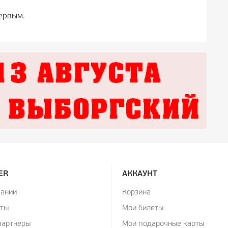
ервым.
ER
АККАУНТ
пании
Корзина
кты
Мои билеты
партнеры
Мои подарочные карты