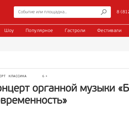
8 (81
Шоу
Популярное
Гастроли
Фестивали
ЕРТ
КЛАССИКА
6 +
онцерт органной музыки «Б
овременность»