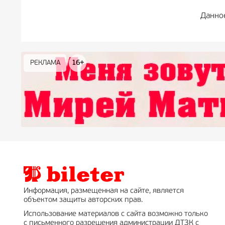
Данно
РЕКЛАМА
РЕКЛАМА
РЕКЛАМА
РЕКЛАМА
РЕКЛАМА
РЕКЛАМА
16+
16+
12+
18+
0+
Информация, размещенная на сайте, является
объектом защиты авторских прав.
Использование материалов с сайта возможно только
с письменного разрешения администрации ДТЗК с