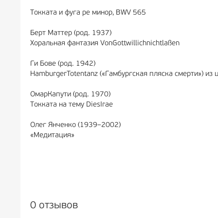
Токката и фуга ре минор, BWV 565
Берт Маттер (род. 1937)
Хоральная фантазия VonGottwillichnichtlaßen
Ги Бове (род. 1942)
HamburgerTotentanz («Гамбургская пляска смерти») из 
OмарКапути (род. 1970)
Токката на тему DiesIrae
Олег Янченко (1939–2002)
«Медитация»
0 отзывов