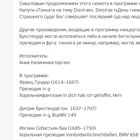
Смысловым продолжением этого сюжета в программе к
Капути «Токката на тему DiesIrae». DiesIrae («День гн
Страшного суда: Бог совершает последний суд над люд
Другие произведения, входящие в программу концерта
Букстехуде могли исполняться либо в начале богослуже
прелюдия и фуга: токката ре минор, например, могла зв
Исполнитель:
Анна Калинкина (орган)
В программе:
Франц Тундер (1614–1667)
Прелюдия in g
Хоральнаяфантазия In dich hab ich gehoffet, Herr
Дитрих Букстехуде (ок. 1637–1707)
Прелюдия in g, BuxWV 149
Иоганн Себастьян Бах (1685–1750)
Хоральная прелюдия VonGottwillichnichtlaßen, BWV 658