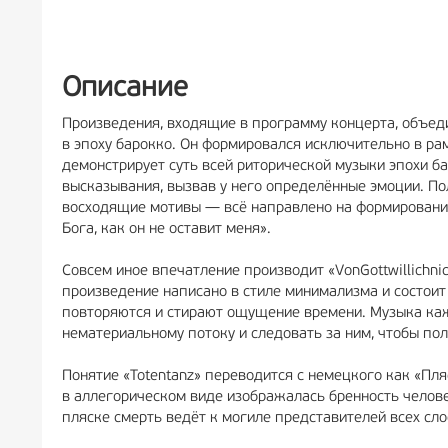
РЕКЛА
Описание
Произведения, входящие в программу концерта, объед
в эпоху барокко. Он формировался исключительно в рамк
демонстрирует суть всей риторической музыки эпохи б
высказывания, вызвав у него определённые эмоции. П
восходящие мотивы — всё направлено на формирование 
Бога, как он не оставит меня».
Совсем иное впечатление производит «VonGottwillichni
произведение написано в стиле минимализма и состоит
повторяются и стирают ощущение времени. Музыка каж
нематериальному потоку и следовать за ним, чтобы по
Понятие «Totentanz» переводится с немецкого как «Пл
в аллегорическом виде изображалась бренность челове
пляске смерть ведёт к могиле представителей всех сло