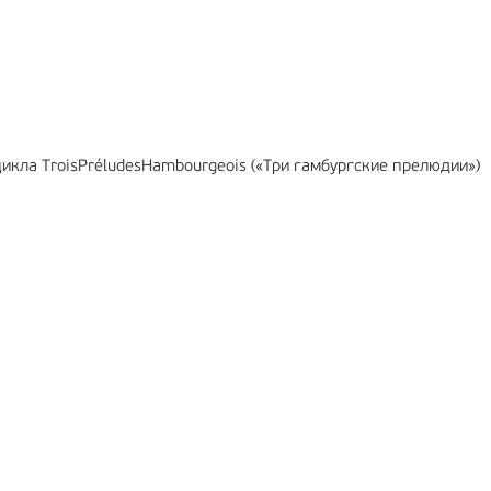
цикла TroisPréludesHambourgeois («Три гамбургские прелюдии»)