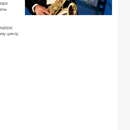
мара
день
ндера,
ому циклу