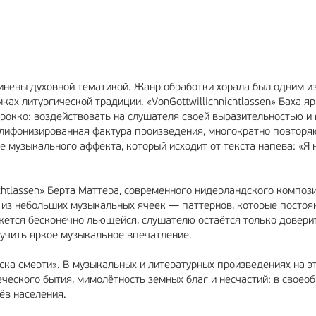
МА
6+
РЕКЛАМА
12+
инены духовной тематикой. Жанр обработки хорала был одним и
ах литургической традиции. «VonGottwillichnichtlassen» Баха я
арокко: воздействовать на слушателя своей выразительностью и
олифонизированная фактура произведения, многократно повтор
музыкального аффекта, который исходит от текста напева: «Я 
chtlassen» Берта Маттера, современного нидерландского компози
 из небольших музыкальных ячеек — паттернов, которые постоя
ется бесконечно льющейся, слушателю остаётся только довери
лучить яркое музыкальное впечатление.
яска смерти». В музыкальных и литературных произведениях на э
ческого бытия, мимолётность земных благ и несчастий: в своео
ёв населения.