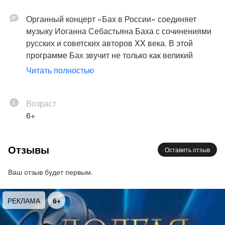
Органный концерт «Бах в России» соединяет
музыку Иоганна Себастьяна Баха с сочинениями
русских и советских авторов XX века. В этой
программе Бах звучит не только как великий
мастер барочной полифонии, но и как точка
Читать полностью
отсчёта для более поздней органной традиции —
строгой, сосредоточенной, связанной с
искусством формы и внутренней дисциплиной
Возраст
музыкальной мысли.
6+
Баховская линия раскрывается в разных жанрах.
Отзывы
Оставить отзыв
Прелюдия и фуга ре минор, BWV 539 показывает,
как из короткой музыкальной мысли постепенно
Ваш отзыв будет первым.
вырастает большое и цельное звучание —
напряжённое, собранное и в то же время
свободное. Хоральные прелюдии обращают к
РЕКЛАМА
6+
иной стороне баховского мира — молитвенной,
собранной, глубоко связанной с лютеранским