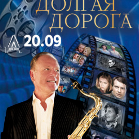
хоралом. В них знакомая мелодия становится
основой для тонкой музыкальной медитации:
иногда почти камерной, иногда торжественной и
монументальной.
Особое место занимает Трио-соната № 4 ми
минор, BWV 528. В ней орган звучит почти как
небольшой ансамбль: несколько самостоятельных
голосов ведут разговор друг с другом, то
сближаясь, то расходясь. Такая музыка требует
особой ясности исполнения, чтобы слушатель мог
услышать не только общее движение, но и каждую
линию внутри него. Рядом с ней хоральная
прелюдия Schmückedich, o liebeSeele открывает
образ Баха более созерцательного — мягкого,
певучего, исполненного сдержанного света.
Русская часть программы показывает, как