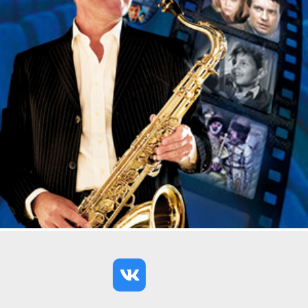
влияние на судьбу, а другие – предоставляют
человеку свободу. Город, как и человек,
представляет собой микрокосмос. У каждого
города есть дата рождения, есть собственное
«физическое тело» – ограниченная в
пространстве территория. На территорию города
проецируется весь Зодиак. Казалось бы, все
просто: взять круг Зодиака, да и наложить его на
карту города, вот и всё. В реальности круг Зодиака
в его обычном виде применим лишь к тем
городам, которые росли, как дерево, расходясь
кругами от центра, от сердцевины, то есть к
большинству российских городов. В Петербурге
все иначе. Санкт-Петербург возник не стихийно,
не разросся в город из маленького поселения –
нет, он был спланирован, задуман, как город, как
столица, открывающая новую страницу
Российской истории.