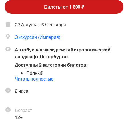
Билеты от 1 600 ₽
22 Августа - 6 Сентября
Экскурсии (Империя)
Автобусная экскурсия «Астрологический
ландшафт Петербурга»
Доступны 2 категории билетов:
Полный
Читать полностью
Льготный
Льготный билет
– дошкольники, школьники,
2 часа
студенты, пенсионеры, ветераны В.О.В.,
инвалиды всех категорий.
Убедительная просьба на время экскурсии
Возраст
«льготникам» иметь при себе документы,
12+
подтверждающие льготу.