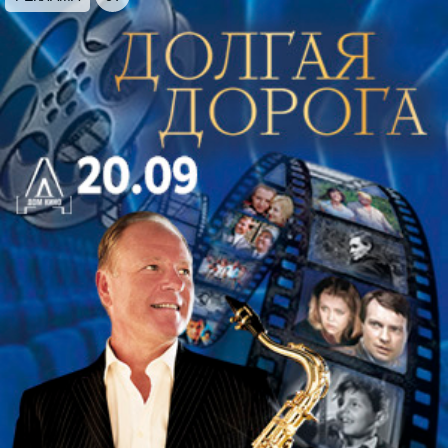
самом деле? Райская птичка или трудоголик со
стальным характером? В роли и в песне Гурченко
отдавала себя без остатка — как олимпийский
чемпион на финишной прямой. Мощный
энергообмен с залом и с невидимым зрителем по
ту сторону экрана — вот уникальные свойства её
натуры.
Как угадать верный тон образа и примерить его не
как костюм, а как жизнь человеческого духа? Не
казаться, а стать своей героиней? Талант,
интуиция, самодисциплина и
трудолюбие — именно это «средство
Макропулоса» всегда применяла Людмила
Марковна Гурченко. И этот секрет знаком каждому
артисту, наделённому неуёмной энергией:
отдавая её людям, они получают обратно вдвойне
— вдохновением и желанием вновь и вновь
выходить на сцену.