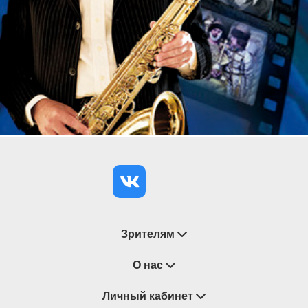
19 июля 2026 года в Доме Кочневой заслуженная
артистка Санкт-Петербурга
Наталья Сорокина
,
лауреат конкурса «Весна романса»
Сергей
Чепурко
, лауреат международных
конкурсов
Наталья Варламова
приоткроют
зрителям секрет вечной молодости Людмилы
Гурченко. Ведёт вечер артистка театра и кино
Л
юбовь Коняева
.
Это не просто концерт, а доверительный разговор
о таланте, который не знает границ, и о человеке,
умевшем отдавать себя без остатка. Приходите,
чтобы вместе вспомнить и заново открыть для
себя Людмилу Гурченко — неповторимую,
дерзкую, бесконечно обаятельную.
Зрителям
Продолжительность: 1 час 30 минут без антракта
Восстановление билетов
О нас
Замена / Отмена / Перенос мероприятий
Личный кабинет
О компании