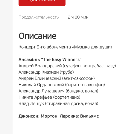
Продолжительность
2 ч 00 мин
РЕКЛАМА
12+
РЕКЛА
Описание
Концерт 5-го абонемента «Музыка для души»
Ансамбль “The Easy Winners”
Андрей Володарский (сузафон, контрабас, казу)
Александр Киахиди (труба)
Андрей Блинчевский (альт-саксофон)
Николай Ордановский (баритон-саксофон)
Александр Лукашевич (банджо, вокал)
Никита Арефьев (фортепиано)
Влад Лящук (стиральная доска, вокал)
Джонсон
;
Мортон
;
Ларокка
;
Вильямс