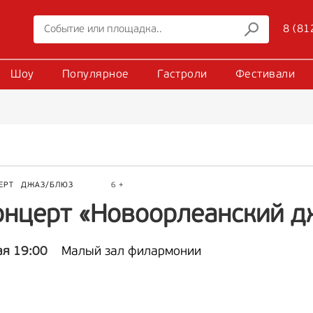
8 (81
Шоу
Популярное
Гастроли
Фестивали
ЕРТ
ДЖАЗ/БЛЮЗ
6 +
онцерт «Новоорлеанский д
ая 19:00
Малый зал филармонии