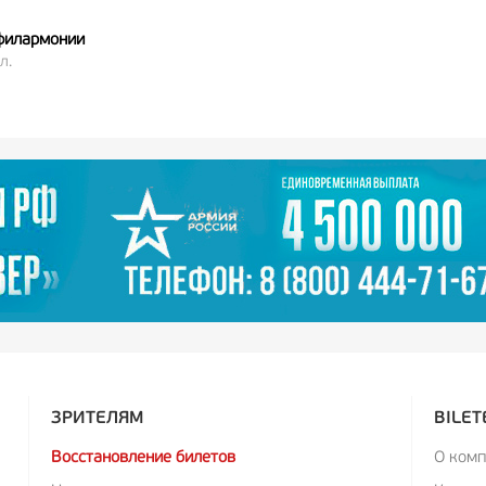
филармонии
л.
ЗРИТЕЛЯМ
BILET
Восстановление билетов
О ком