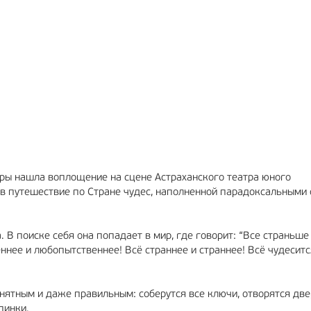
МА
6+
РЕКЛАМА
12+
уры нашла воплощение на сцене Астраханского театра юного
 в путешествие по Стране чудес, наполненной парадоксальными 
 В поиске себя она попадает в мир, где говорит: “Все страньше
ннее и любопытственнее! Всё страннее и страннее! Всё чудеситс
онятным и даже правильным: соберутся все ключи, отворятся две
опинки.