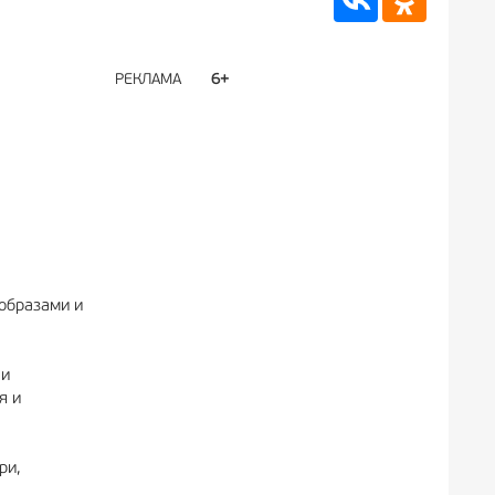
РЕКЛАМА
6+
РЕКЛА
образами и
 и
я и
ри,