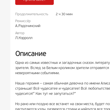
Продолжительность
2 ч 30 мин
РЕКЛАМА
12+
РЕКЛА
Режиссёр
А.Радочинский
Автор
Л.Кэрролл
Описание
Одна из самых известных и загадочных сказок литерат
зрителя. Вслед за Белым кроликом зрители отправятся
невероятными событиями.
Наша героиня – самая обычная девочка по имени Алиса.
страньше! Всё чудесатее и чудесатее! Всё любопытстве
чудесится!” Как тут не запутаться?”
Но рано или поздно все встанет на свои места, будет п
распутаются узлы, развеются страхи и найдутся все тр