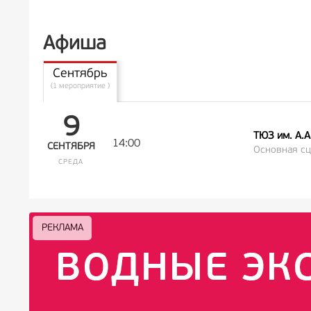
Афиша
Сентябрь
(1 мероприятие )
9
ТЮЗ им. А.
14:00
СЕНТЯБРЯ
Основная сц
СРЕДА
РЕКЛАМА
РЕКЛАМА
РЕКЛАМА
РЕКЛАМА
РЕКЛАМА
РЕКЛАМА
16+
16+
12+
18+
0+