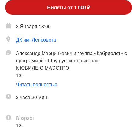
Билеты от 1 600 ₽
2 Января 18:00
ДК им. Ленсовета
Александр Марцинкевич и группа «Кабриолет» с
программой «Шоу русского цыгана»
К ЮБИЛЕЮ МАЭСТРО
12+
Читать полностью
Известнейший ансамбль цыганской песни,
покоривший слушателей своей искренней и
2 часа 20 мин
душевной лирикой, подарит поклонникам тёплый
новогодний вечер песен о любви, жизни и счастье.
Возраст
12+
Те люди, в чьих жилах есть хоть чуть-чуть
цыганской крови, особенно музыкальны. Они