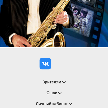
Стихи, отрывки из прозы
Продолжительность концерта:
1 час 20 минут
без антракта
Зрителям
Восстановление билетов
О нас
Замена / Отмена / Перенос мероприятий
Личный кабинет
О компании