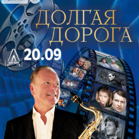
«Медаль за оборону Ленинграда»
Чернецкий
Марш Ленинградских гвардейских стрелковых
дивизий
Фрадкин
«Случайный вальс»
Новиков
«Эх, дороги…»
Жарковский
«Танго у полустанка»
Тупицын
Фантазия на темы лирических песен Великой
Отечественной войны
Левашов
«Бери шинель, пошли домой»
Френкель
«Журавли»
Шефнер