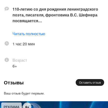
110-летию со дня рождения ленинградского
поэта, писателя, фронтовика В.С. Шефнера
посвящается…
ПРОГРАММА:
Читать полностью
Александров
«Священная война»
1 час 20 мин
Окуджава
«До свидания, мальчики!»
Возраст
Молчанов
6+
«Вот солдаты идут»
Вальс из кинофильма «А зори здесь тихие»
Романс Женьки из оперы «Зори здесь тихие»
Отзывы
Оставить отзыв
Баснер
«На безымянной высоте»
Ваш отзыв будет первым.
Блантер
«Как служил солдат»
РЕКЛАМА
6+
Дубравин