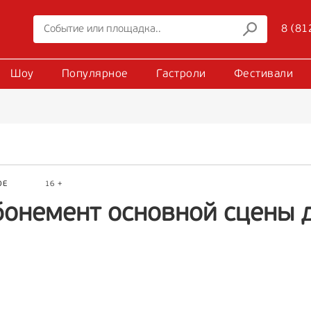
8 (81
Шоу
Популярное
Гастроли
Фестивали
ОЕ
16 +
бонемент основной сцены 