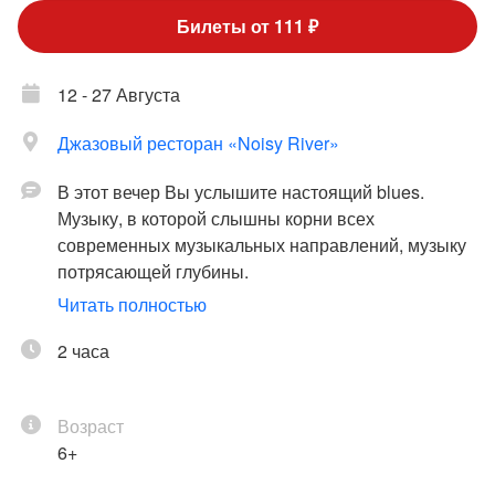
Билеты от 111 ₽
12 - 27 Августа
Джазовый ресторан «Noisy River»
В этот вечер Вы услышите настоящий blues.
Музыку, в которой слышны корни всех
современных музыкальных направлений, музыку
потрясающей глубины.
Читать полностью
Ответственными за это музыкальное погружение
назначены Atomic Jam Band – настоящие корифеи
2 часа
блюза! Их репертуар включает композиции таких
признанных мастеров, как BB King, Muddy Waters,
Возраст
Jimi Hendrix, Little Walter, Stevie Ray Vaughan, Eric
6+
Clapton и многих других…