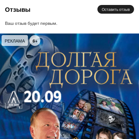
Всё, что родители грозились выбросить, если не
Отзывы
Оставить отзыв
подтянете алгебру. Под что впервые
поцеловались, встречали рассвет на выпускном.
Ваш отзыв будет первым.
Музыка у костра в походе с лучшими друзьями.
Музыка нового утра после бессонной ночи в рок-
РЕКЛАМА
6+
клубе. Все лучшие моменты – в этой музыке. И
всё – на одном концерте. И, как говорится,
«nothing else matters».
Именно для вас Atomic Cellos – эти мастера
звучных смычковых инструментов – исполнят
популярнейшие хиты. Не пропустите!!!
В программе:
Nirvana Smells Like teen spirit
Imagine Dragons Radioactive
Pink Floyd Another brick in the wall
Animals The house of rising sun
Deep Purple Smoke on the water