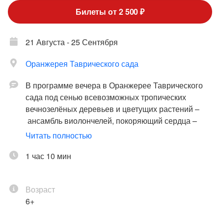
Билеты от 2 500 ₽
21 Августа - 25 Сентября
Оранжерея Таврического сада
В программе вечера в Оранжерее Таврического
сада под сенью всевозможных тропических
вечнозелёных деревьев и цветущих растений –
ансамбль виолончелей, покоряющий сердца –
Atomic Cellos. Queen. Metallica. Muse…
Читать полностью
Приготовьтесь к фантастическому шоу! В
исполнении ядерных виолончелистов Питера –
1 час 10 мин
мировые рок-хиты. Таких виолончелей вы еще не
видели. И не слышали. Думали, в консерваториях
Возраст
одно занудство? Приходите – переубедим.
6+
Всё, под что вы подростком плакали в комнате.