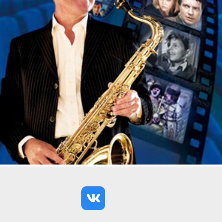
RHCP Californication
RHCP Can’t stop
Nirvana The man who sold the world
Rolling Stones Paint it black
Rammstein Mutter
AC/DC Thunderstruck
Исполнители
Atomic Cellos
Дорогие зрители! В связи с нестабильной
работой мобильного интернета просим вас
перед посещением концерта
заблаговременно сохранять билеты в
смартфоне файлом/скриншотом или заранее
их распечатывать. Благодарим за
понимание!