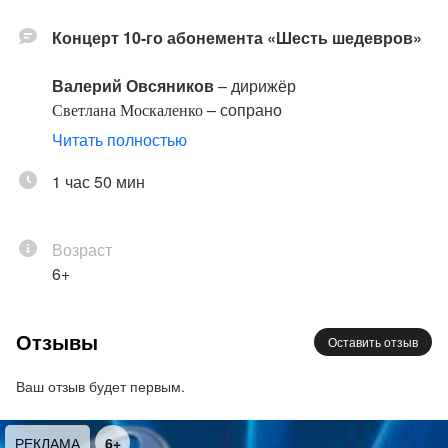
Концерт 10-го абонемента «Шесть шедевров»
Валерий Овсяников
– дирижёр
– сопрано
Светлана Москаленко
Наталия Энтелис
– ведущая
Читать полностью
Академический симфонический оркестр
1 час 50 мин
филармонии
Программа:
Возраст
Хачатурян
6+
«Маскарад», сюита из музыки к драме
М.Ю.Лермонтова
(фрагменты)
Отзывы
Оставить отзыв
Глиэр
Концерт для колоратурного сопрано с
Ваш отзыв будет первым.
оркестром
Шостакович
РЕКЛАМА
6+
Симфония № 9