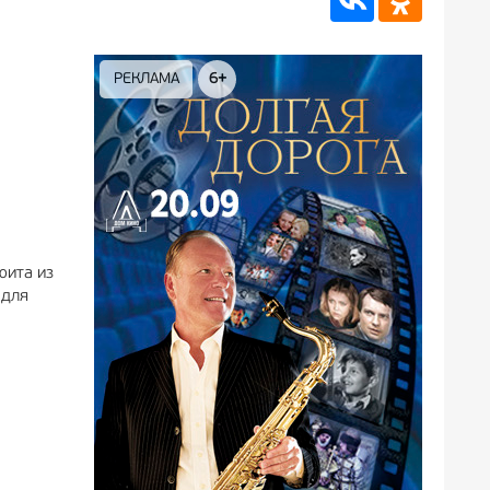
РЕКЛАМА
6+
РЕКЛА
юита из
 для