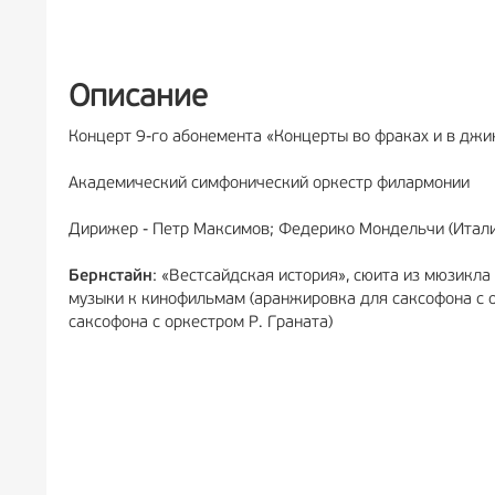
РЕКЛА
Описание
Концерт 9-го абонемента «Концерты во фраках и в джи
Академический симфонический оркестр филармонии
Дирижер - Петр Максимов; Федерико Мондельчи (Италия
Бернстайн
: «Вестсайдская история», сюита из мюзикла
музыки к кинофильмам (аранжировка для саксофона с 
саксофона с оркестром Р. Граната)