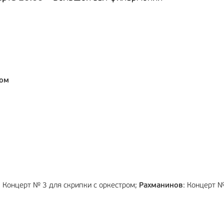
МА
6+
РЕКЛАМА
12+
ром
: Концерт № 3 для скрипки с оркестром;
Рахманинов
: Концерт №