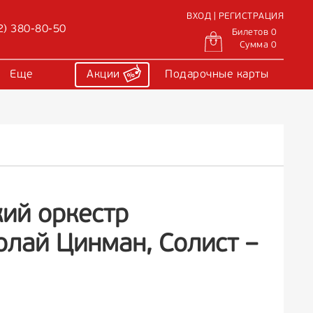
ВХОД | РЕГИСТРАЦИЯ
2) 380-80-50
Билетов 0
Сумма 0
Еще
Акции
Подарочные карты
ий оркестр
лай Цинман, Солист –