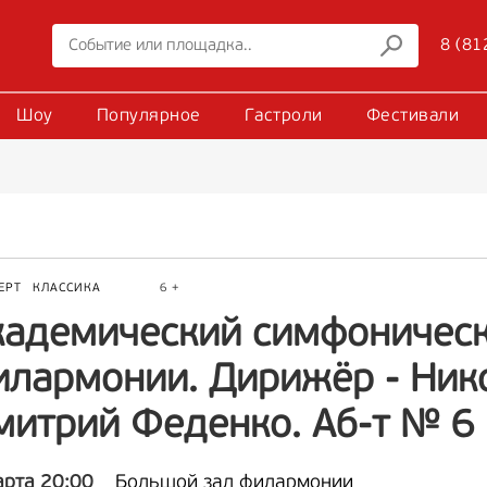
8 (81
Шоу
Популярное
Гастроли
Фестивали
ЕРТ
КЛАССИКА
6 +
кадемический симфоническ
илармонии. Дирижёр - Нико
митрий Феденко. Аб-т № 6
арта 20:00
Большой зал филармонии