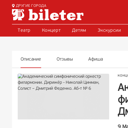
ДРУГИЕ ГОРОДА
Театр
Концерт
Детям
Экскурсии
Описание
Отзывы
Афиша
КОНЦ
А
ф
Д
9 М